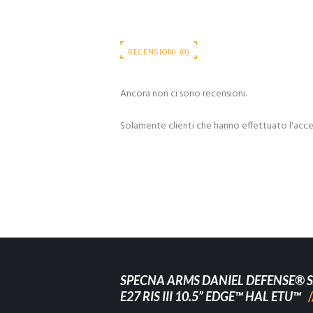
RECENSIONI (0)
Ancora non ci sono recensioni.
Solamente clienti che hanno effettuato l'acc
SPECNA ARMS DANIEL DEFENSE® S
E27 RIS III 10.5” EDGE™ HAL ETU™