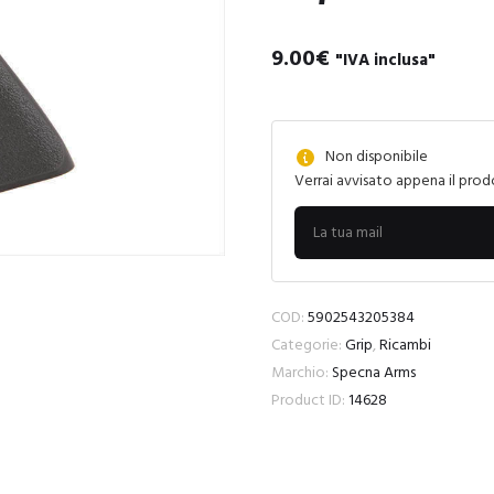
9.00
€
"IVA inclusa"
Non disponibile
Verrai avvisato appena il prod
COD:
5902543205384
Categorie:
Grip
,
Ricambi
Marchio:
Specna Arms
Product ID:
14628