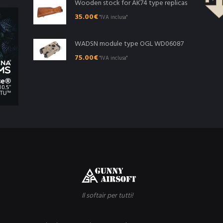
Wooden stock for AK74 type replicas
35.00
€
"IVA inclusa"
WADSN module type OGL WD06087
75.00
€
"IVA inclusa"
Il softair per tutti!