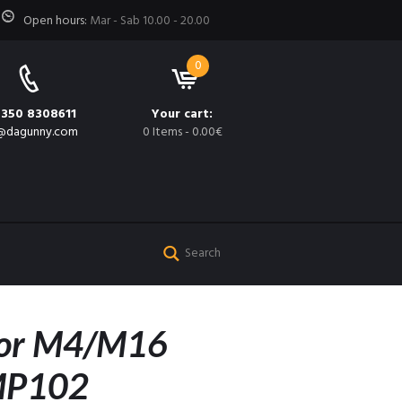
Open hours:
Mar - Sab 10.00 - 20.00
0
 350 8308611
Your cart:
@dagunny.com
0 Items
-
0.00€
 for M4/M16
 MP102