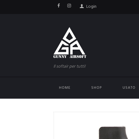
Login
Il softair per tutti!
HOME
SHOP
USATO