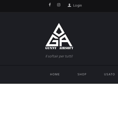
Login
Il softair per tutti!
HOME
SHOP
USATO