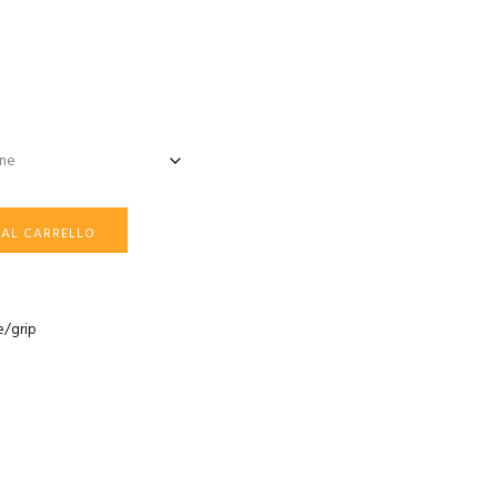
 AL CARRELLO
e/grip