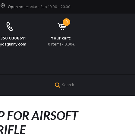
Open hours:
Mar - Sab 10.00 - 20.00
0
 350 8308611
Your cart:
@dagunny.com
0 Items
-
0.00€
P FOR AIRSOFT
RIFLE