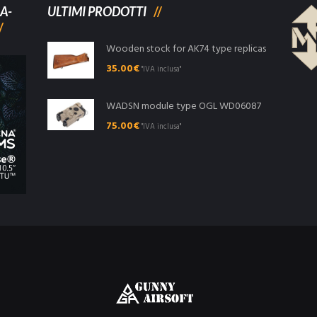
A-
ULTIMI PRODOTTI
Wooden stock for AK74 type replicas
35.00
€
"IVA inclusa"
WADSN module type OGL WD06087
75.00
€
"IVA inclusa"