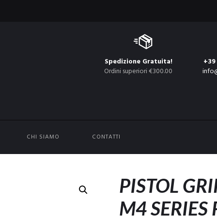
Spedizione Gratuita!
+39
Ordini superiori €300.00
info
CHI SIAMO
CONTATTI
PISTOL GRI
M4 SERIES 