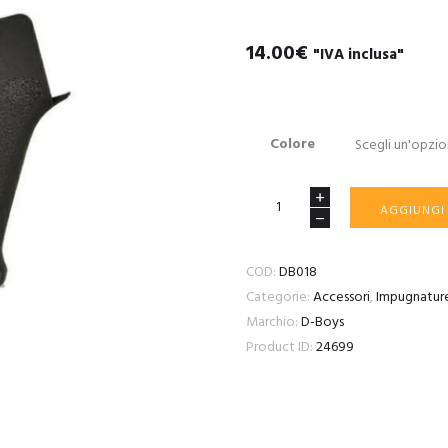
14.00
€
"IVA inclusa"
Colore
PISTOL
AGGIUNGI
GRIP
FOR
COD:
DB018
AIRSOFT
Categorie:
Accessori
,
Impugnatur
M4
Marchio:
D-Boys
SERIES
Product ID:
24699
RIFLE
quantità