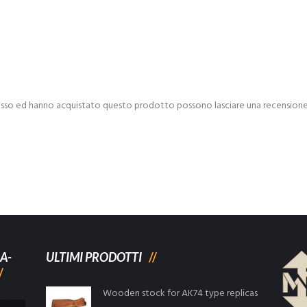
esso ed hanno acquistato questo prodotto possono lasciare una recensione
A-
ULTIMI PRODOTTI
Wooden stock for AK74 type replicas