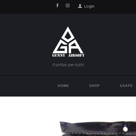
Login
Il softair per tutti!
HOME
SHOP
USATO