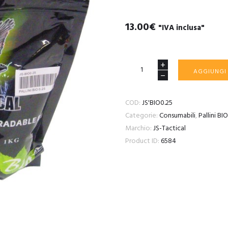
13.00
€
"IVA inclusa"
Pallini
AGGIUNGI
BIO
JS-
COD:
JS'BIO0.25
Tactical
Categorie:
Consumabili
,
Pallini BI
0,25
Marchio:
JS-Tactical
1KG
Product ID:
6584
Bianchi
quantità