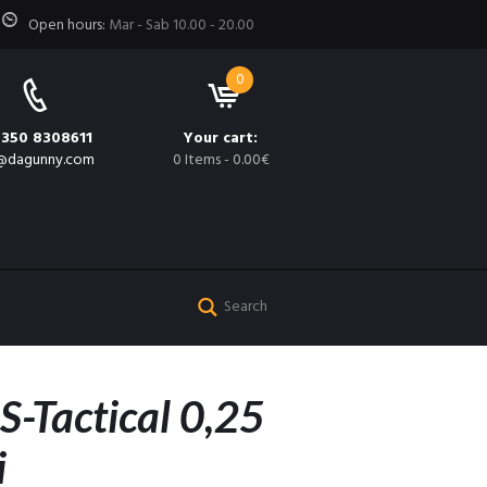
Open hours:
Mar - Sab 10.00 - 20.00
0
 350 8308611
Your cart:
@dagunny.com
0 Items
-
0.00€
JS-Tactical 0,25
i