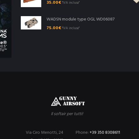
35.00
€
"IVA inclusa"
WADSN module type OGL WD06087
75.00
€
"IVA inclusa"
Il softair per tutti!
Via Ciro Menotti, 24
Phone:
+39 350 8308611