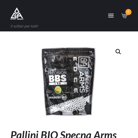
0
Il softair per tutti!
Pallini BIO Specna Arms