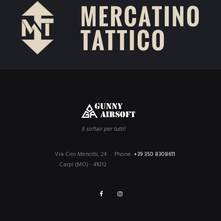
Il softair per tutti!
Via Ciro Menotti, 24
Phone:
+39 350 8308611
Carpi (MO) - 41012