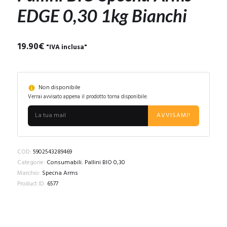
EDGE 0,30 1kg Bianchi
19.90
€
"IVA inclusa"
Non disponibile
Verrai avvisato appena il prodotto torna disponibile:
AVVISAMI!
COD:
5902543289469
Categorie:
Consumabili
,
Pallini BIO 0,30
Marchio:
Specna Arms
Product ID:
6577