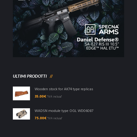
ULTIMI PRODOTTI
Wooden stock for AK74 type replicas
35.00
€
"IVA inclusa"
WADSN module type OGL WD06087
75.00
€
"IVA inclusa"