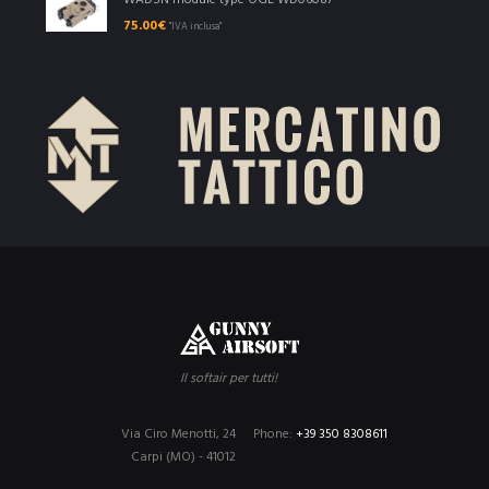
WADSN module type OGL WD06087
75.00
€
"IVA inclusa"
Il softair per tutti!
Via Ciro Menotti, 24
Phone:
+39 350 8308611
Carpi (MO) - 41012