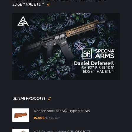
EDGE™ HAL ETU™
ULTIMI PRODOTTI
Wooden stock for AK74 type replicas
35.00
€
"IVA inclusa"