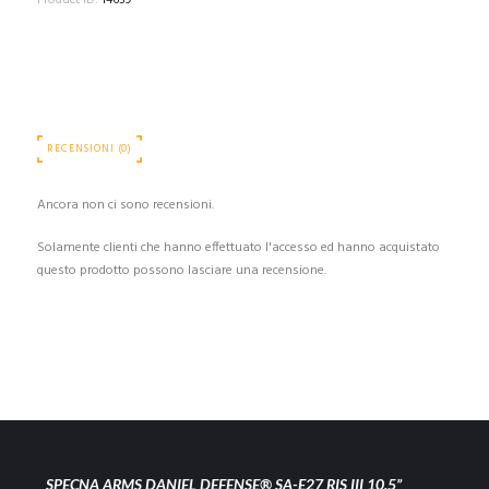
Product ID:
14639
RECENSIONI (0)
Ancora non ci sono recensioni.
Solamente clienti che hanno effettuato l'accesso ed hanno acquistato
questo prodotto possono lasciare una recensione.
SPECNA ARMS DANIEL DEFENSE® SA-E27 RIS III 10.5”