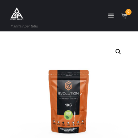
0
Il softair per tutti!