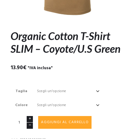
Organic Cotton T-Shirt
SLIM – Coyote/U.S Green
13.90
€
"IVA inclusa"
Taglia
Colore
Organic
AGGIUNGI AL CARRELLO
Cotton
T-
Shirt