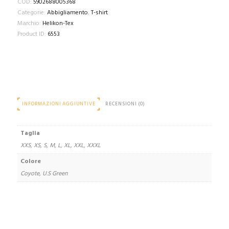
COD:
5902688005368
SLIM
Categorie:
Abbigliamento
,
T-shirt
-
Marchio:
Helikon-Tex
Coyote/U.S
Product ID:
6553
Green
quantità
INFORMAZIONI AGGIUNTIVE
RECENSIONI (0)
Taglia
XXS, XS, S, M, L, XL, XXL, XXXL
Colore
Coyote, U.S Green