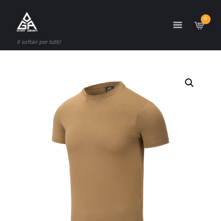
0
Il softair per tutti!