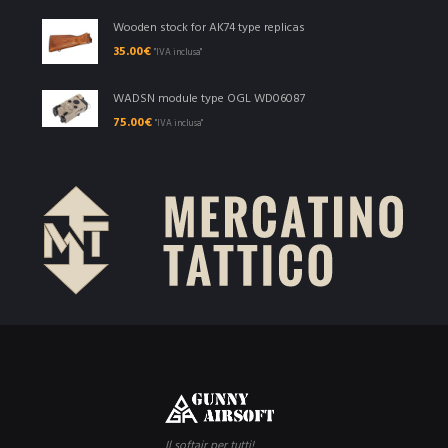
Wooden stock for AK74 type replicas
35.00
€
"IVA inclusa"
WADSN module type OGL WD06087
75.00
€
"IVA inclusa"
Il softair per tutti!