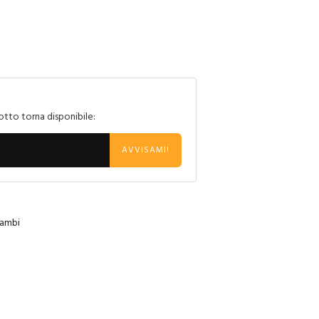
otto torna disponibile:
AVVISAMI!
cambi