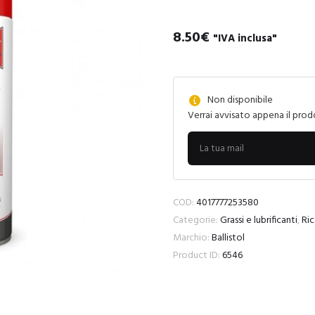
8.50
€
"IVA inclusa"
Non disponibile
Verrai avvisato appena il prod
COD:
4017777253580
Categorie:
Grassi e lubrificanti
,
Ri
Marchio:
Ballistol
Product ID:
6546