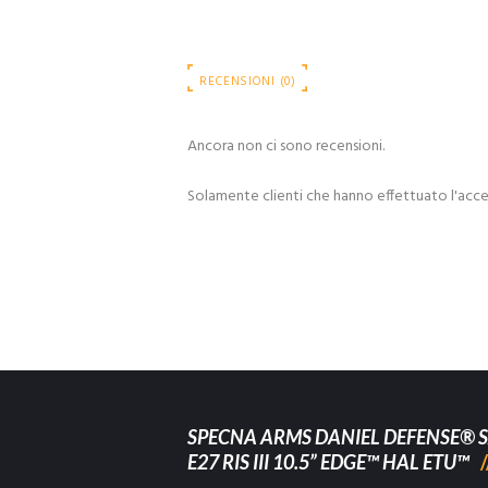
RECENSIONI (0)
Ancora non ci sono recensioni.
Solamente clienti che hanno effettuato l'acc
SPECNA ARMS DANIEL DEFENSE® S
E27 RIS III 10.5” EDGE™ HAL ETU™