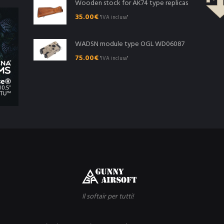
Wooden stock for AK74 type replicas
35.00
€
"IVA inclusa"
WADSN module type OGL WD06087
75.00
€
"IVA inclusa"
Il softair per tutti!