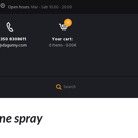
Open hours:
Mar - Sab 10.00 - 20.00
0
 350 8308611
Your cart:
@dagunny.com
0 Items
-
0.00€
one spray