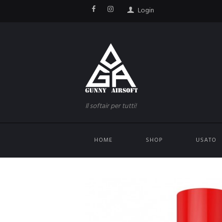
Login
Il softair per tutti!
HOME
SHOP
USATO