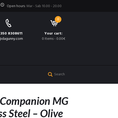
Open hours:
Mar - Sab 10.00 - 20.00
0
 350 8308611
Your cart:
@dagunny.com
0 Items
-
0.00€
 Companion MG
ss Steel – Olive