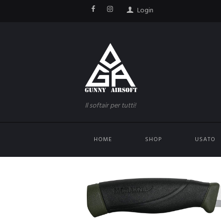
Login
Il softair per tutti!
HOME
SHOP
USATO