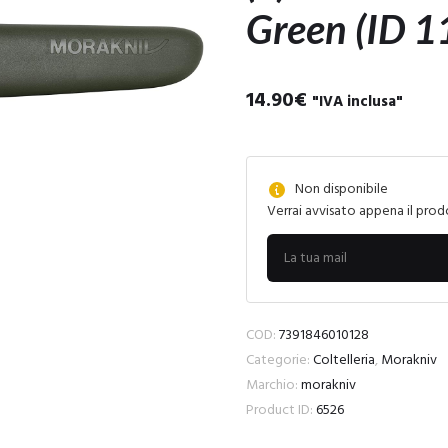
Green (ID 1
14.90
€
"IVA inclusa"
Non disponibile
Verrai avvisato appena il prod
COD:
7391846010128
Categorie:
Coltelleria
,
Morakniv
Marchio:
morakniv
Product ID:
6526