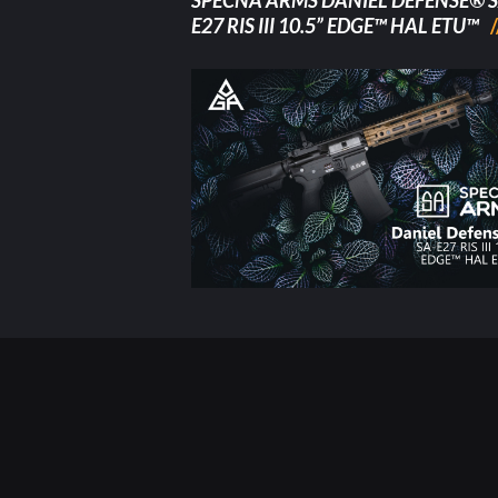
SPECNA ARMS DANIEL DEFENSE® S
E27 RIS III 10.5” EDGE™ HAL ETU™