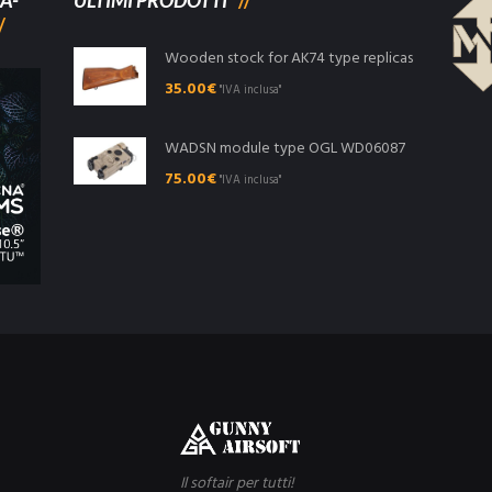
A-
ULTIMI PRODOTTI
Wooden stock for AK74 type replicas
35.00
€
"IVA inclusa"
WADSN module type OGL WD06087
75.00
€
"IVA inclusa"
Il softair per tutti!