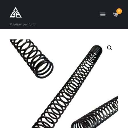
0
Il softair per tutti!