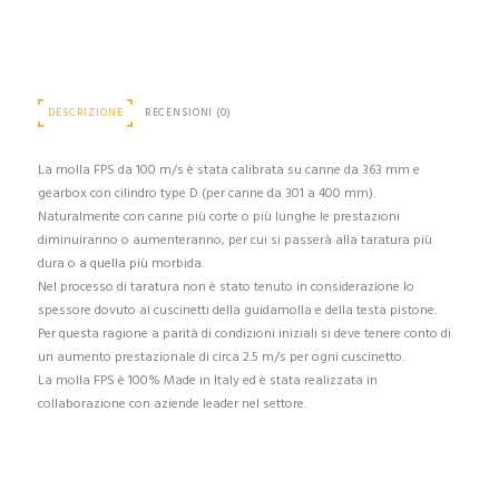
DESCRIZIONE
RECENSIONI (0)
La molla FPS da 100 m/s è stata calibrata su canne da 363 mm e
gearbox con cilindro type D (per canne da 301 a 400 mm).
Naturalmente con canne più corte o più lunghe le prestazioni
diminuiranno o aumenteranno, per cui si passerà alla taratura più
dura o a quella più morbida.
Nel processo di taratura non è stato tenuto in considerazione lo
spessore dovuto ai cuscinetti della guidamolla e della testa pistone.
Per questa ragione a parità di condizioni iniziali si deve tenere conto di
un aumento prestazionale di circa 2.5 m/s per ogni cuscinetto.
La molla FPS è 100% Made in Italy ed è stata realizzata in
collaborazione con aziende leader nel settore.