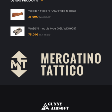
ULTIMI PRODOTTI
Wooden stock for AK74 type replicas
35.00
€
"IVA inclusa"
WADSN module type OGL WD06087
75.00
€
"IVA inclusa"