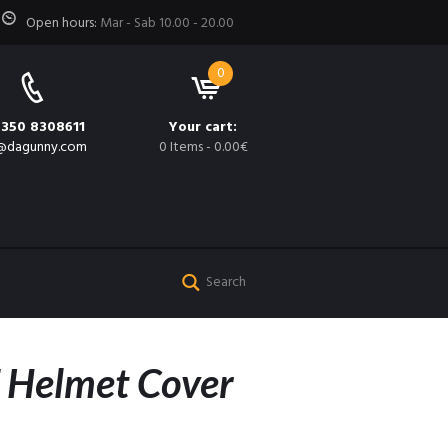
Open hours:
Mar - Sab 10.00 - 20.00
0
 350 8308611
Your cart:
@dagunny.com
0 Items
-
0.00€
 Helmet Cover