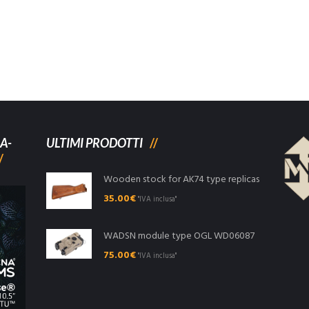
A-
ULTIMI PRODOTTI
Wooden stock for AK74 type replicas
35.00
€
"IVA inclusa"
WADSN module type OGL WD06087
75.00
€
"IVA inclusa"