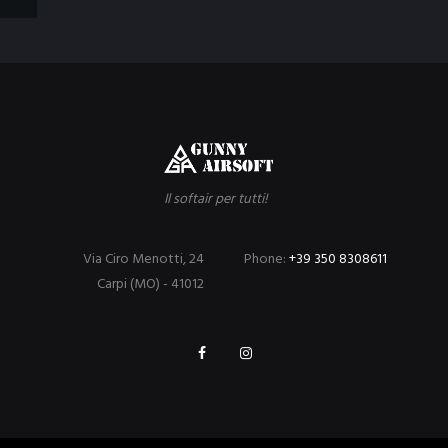
Il softair per tutti!
Via Ciro Menotti, 24
Phone:
+39 350 8308611
Carpi (MO) - 41012