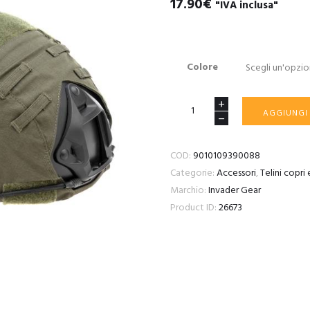
17.90
€
"IVA inclusa"
Colore
Mod
AGGIUNGI
2
FAST
COD:
9010109390088
Helmet
Categorie:
Accessori
,
Telini copri
Cover
Marchio:
Invader Gear
quantità
Product ID:
26673