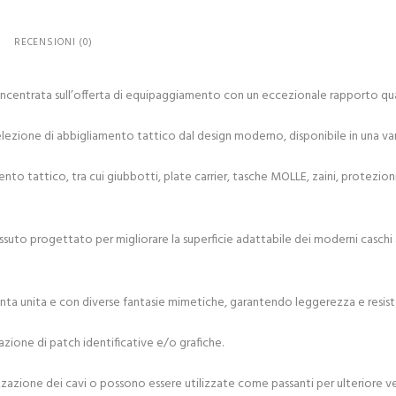
RECENSIONI (0)
oncentrata sull’offerta di equipaggiamento con un eccezionale rapporto qu
ezione di abbigliamento tattico dal design moderno, disponibile in una vari
o tattico, tra cui giubbotti, plate carrier, tasche MOLLE, zaini, protezioni
ssuto progettato per migliorare la superficie adattabile dei moderni caschi 
n tinta unita e con diverse fantasie mimetiche, garantendo leggerezza e resis
azione di patch identificative e/o grafiche.
nizzazione dei cavi o possono essere utilizzate come passanti per ulteriore 