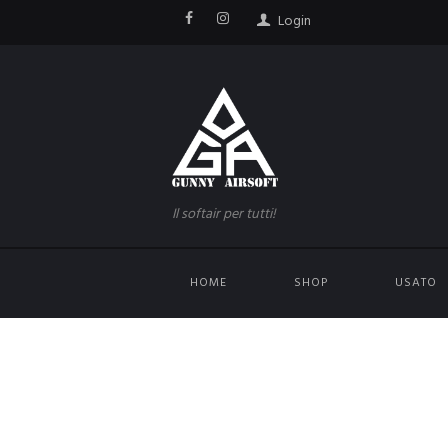
Login
Il softair per tutti!
HOME
SHOP
USATO