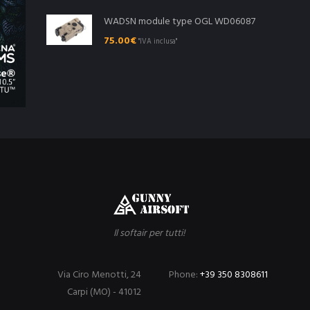
WADSN module type OGL WD06087
75.00
€
"IVA inclusa"
Il softair per tutti!
Via Ciro Menotti, 24
Phone:
+39 350 8308611
Carpi (MO) - 41012