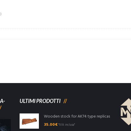
)
A-
ULTIMI PRODOTTI
Wooden stock for AK74 type replicas
35.00
€
"IVA inclusa"