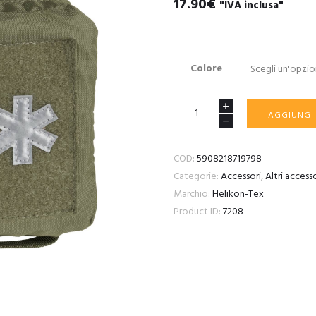
17.90
€
"IVA inclusa"
Colore
MINI
AGGIUNGI
MED
KIT®
COD:
5908218719798
-
Categorie:
Accessori
,
Altri accesso
Nylon
Marchio:
Helikon-Tex
quantità
Product ID:
7208