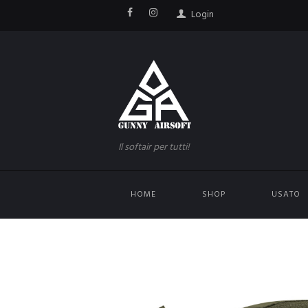
Login
Il softair per tutti!
HOME
SHOP
USATO