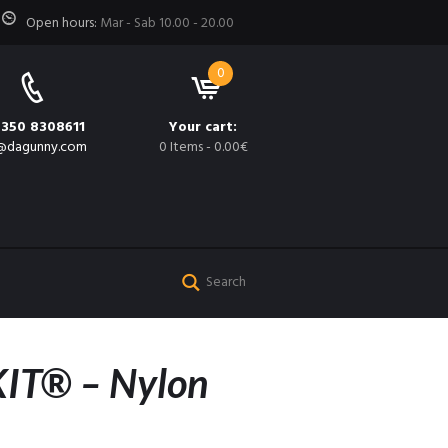
Open hours:
Mar - Sab 10.00 - 20.00
0
 350 8308611
Your cart:
@dagunny.com
0 Items
-
0.00€
IT® – Nylon