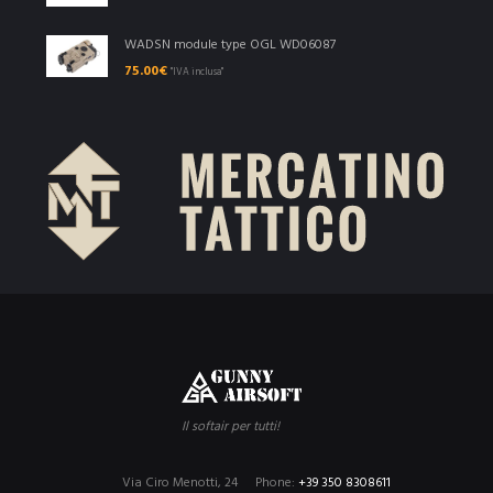
WADSN module type OGL WD06087
75.00
€
"IVA inclusa"
Il softair per tutti!
Via Ciro Menotti, 24
Phone:
+39 350 8308611