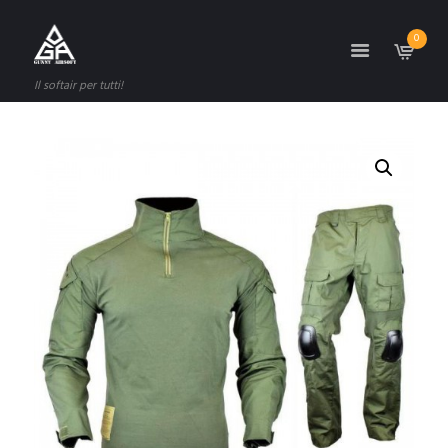
0
Il softair per tutti!