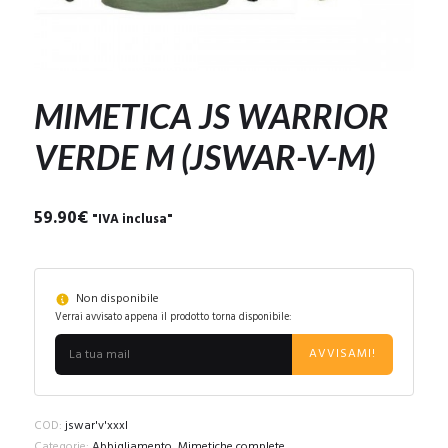
MIMETICA JS WARRIOR
VERDE M (JSWAR-V-M)
59.90
€
"IVA inclusa"
Non disponibile
Verrai avvisato appena il prodotto torna disponibile:
AVVISAMI!
COD:
jswar'v'xxxl
Categorie:
Abbigliamento
,
Mimetiche complete