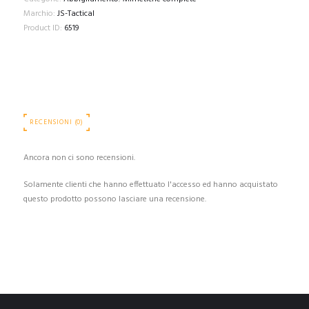
Marchio:
JS-Tactical
Product ID:
6519
RECENSIONI (0)
Ancora non ci sono recensioni.
Solamente clienti che hanno effettuato l'accesso ed hanno acquistato
questo prodotto possono lasciare una recensione.