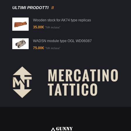
ULTIMI PRODOTTI
Wooden stock for AK74 type replicas
35.00
€
"IVA inclusa"
WADSN module type OGL WD06087
75.00
€
"IVA inclusa"