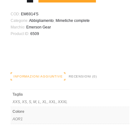
GEN2
COMBAT
COD:
EM6914'S
AOR1
Categorie:
Abbigliamento
,
Mimetiche complete
S
Marchio:
Emerson Gear
quantità
Product ID:
6509
INFORMAZIONI AGGIUNTIVE
RECENSIONI (0)
Taglia
XXS, XS, S, M, L, XL, XXL, XXXL
Colore
AOR1