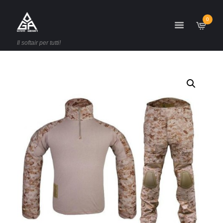
0
Il softair per tutti!