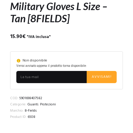
Military Gloves L Size –
Tan [8FIELDS]
15.90
€
"IVA inclusa"
Non disponibile
Verrai avvisato appena il prodotto torna disponibile:
AVVISAMI!
COD:
5901698407582
Categorie:
Guanti
,
Protezioni
Marchio:
8-Fields
Product ID:
6508