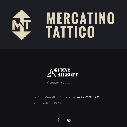
Il softair per tutti!
Via Ciro Menotti, 24
Phone:
+39 350 8308611
Carpi (MO) - 41012