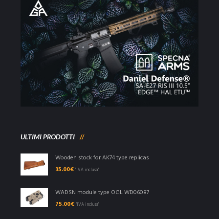
ULTIMI PRODOTTI
Wooden stock for AK74 type replicas
35.00
€
"IVA inclusa"
WADSN module type OGL WD06087
75.00
€
"IVA inclusa"