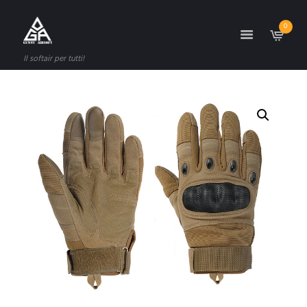
0
Il softair per tutti!