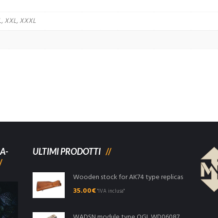
XL, XXL, XXXL
A-
ULTIMI PRODOTTI
Wooden stock for AK74 type replicas
35.00
€
"IVA inclusa"
WADSN module type OGL WD06087