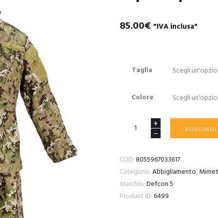
85.00
€
"IVA inclusa"
Taglia
Colore
Military
AGGIUNGI
Bdu
Poly
COD:
8055967033617
Cotton
Categorie:
Abbigliamento
,
Mimet
Rip-
Marchio:
Defcon 5
Stop
Product ID:
6499
quantità