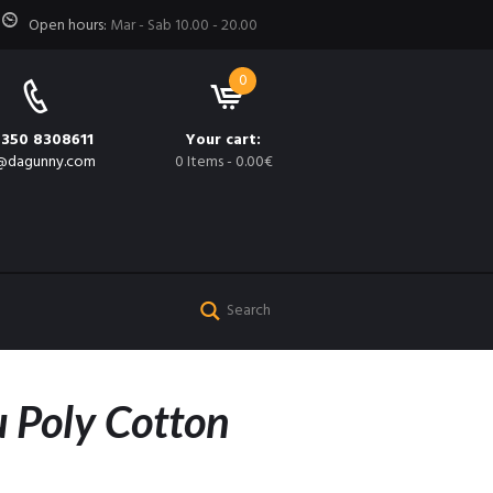
Open hours:
Mar - Sab 10.00 - 20.00
0
 350 8308611
Your cart:
@dagunny.com
0 Items
-
0.00€
u Poly Cotton