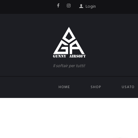
Login
Il softair per tutti!
HOME
SHOP
USATO