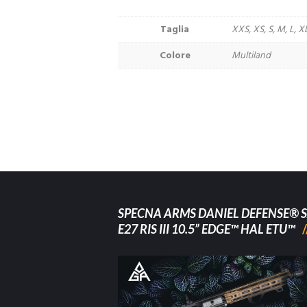
Taglia
XXS, XS, S, M, L, 
Colore
Multiland
SPECNA ARMS DANIEL DEFENSE® S
E27 RIS III 10.5” EDGE™ HAL ETU™