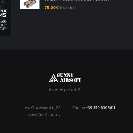
75.00
€
"IVA inclusa"
Il softair per tutti!
Via Ciro Menotti, 24
Phone:
+39 350 8308611
Carpi (MO) - 41012