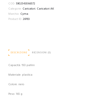
for
COD:
5902543066572
AK74
Categorie:
Caricatori
,
Caricatori AK
quantità
Marchio:
Cyma
Product ID:
28193
DESCRIZIONE
RECENSIONI (0)
Capacità: 150 pallini
Materiale: plastica
Colore: nero
Peso: 165 g