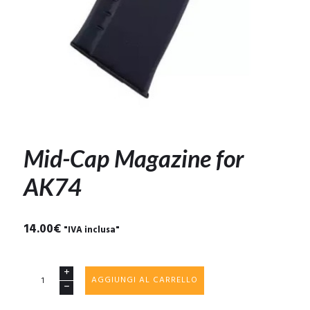
Mid-Cap Magazine for
AK74
14.00
€
"IVA inclusa"
Mid-
AGGIUNGI AL CARRELLO
Cap
Magazine