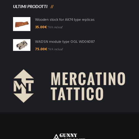
ULTIMI PRODOTTI
Wooden stock for AK74 type replicas
35.00
€
"IVA inclusa"
WADSN module type OGL WD06087
75.00
€
"IVA inclusa"