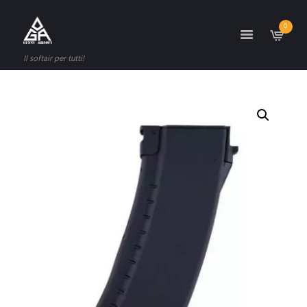
0
Il softair per tutti!