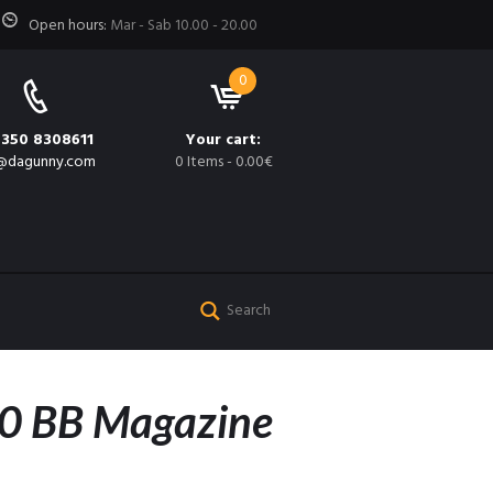
Open hours:
Mar - Sab 10.00 - 20.00
0
 350 8308611
Your cart:
@dagunny.com
0 Items
-
0.00€
0 BB Magazine