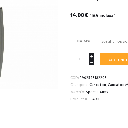
14.00
€
"IVA inclusa"
Colore
Mid-
AGGIUNGI
Cap
120
COD:
5902543182203
BB
Categorie:
Caricatori
,
Caricatori
Magazine
Marchio:
Specna Arms
–
Product ID:
6498
Grey
quantità