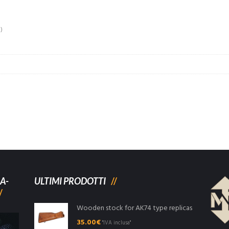
)
A-
ULTIMI PRODOTTI
Wooden stock for AK74 type replicas
35.00
€
"IVA inclusa"