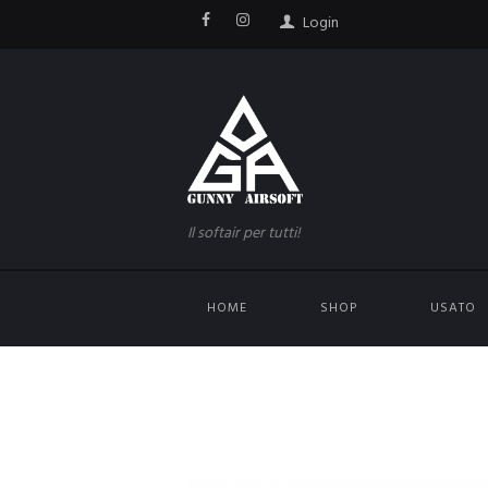
Login
Il softair per tutti!
HOME
SHOP
USATO