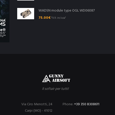
WADSN module type OGL WD06087
75.00
€
"IVA inclusa"
Il softair per tutti!
Via Ciro Menotti, 24
Phone:
+39 350 8308611
Carpi (MO) - 41012