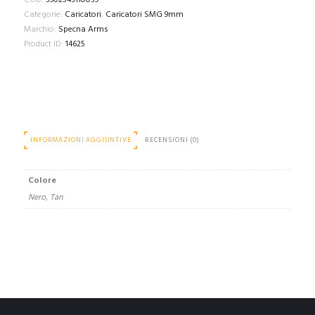
COD:
5902543110039
magazine
Categorie:
Caricatori
,
Caricatori SMG 9mm
for
Marchio:
Specna Arms
SA-
Product ID:
14625
X10
series
quantità
INFORMAZIONI AGGIUNTIVE
RECENSIONI (0)
Colore
Nero, Tan