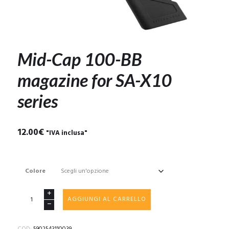
Mid-Cap 100-BB
magazine for SA-X10
series
12.00
€
"IVA inclusa"
Colore
Mid-
AGGIUNGI AL CARRELLO
Cap
100-
BB