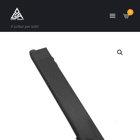
0
Il softair per tutti!