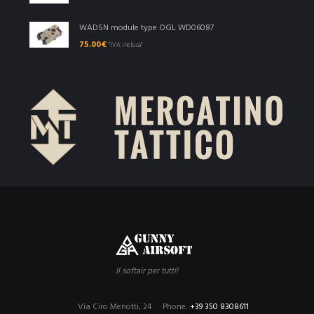
WADSN module type OGL WD06087
75.00
€
"IVA inclusa"
Il softair per tutti!
Via Ciro Menotti, 24
Phone:
+39 350 8308611