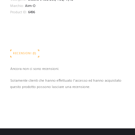
Marchio:
Aim-O
Product ID:
6496
RECENSIONI (0)
Ancora non ci sono recensioni.
Solamente clienti che hanno effettuato l'accesso ed hanno acquistato
questo prodotto possono lasciare una recensione.