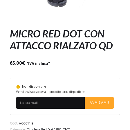
MICRO RED DOT CON
ATTACCO RIALZATO QD
65.00
€
"IVA inclusa"
Non disponibile
Verrai avvisato appena il prodotto torna disponibile:
AVVISAMI!
COD:
AO5014'B
Categorie:
Ottiche e Red Dot/ PEQ
,
T1/T2