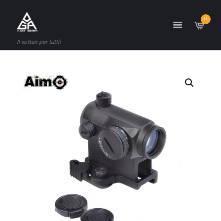
0
Il softair per tutti!