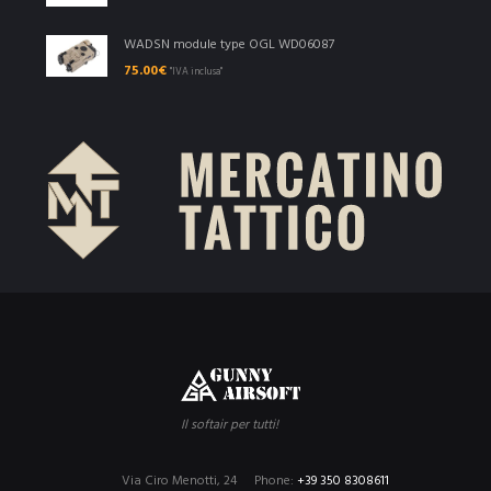
WADSN module type OGL WD06087
75.00
€
"IVA inclusa"
Il softair per tutti!
Via Ciro Menotti, 24
Phone:
+39 350 8308611