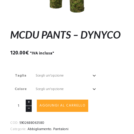
MCDU PANTS – DYNYCO
120.00
€
"IVA inclusa"
Taglia
Colore
MCDU
AGGIUNGI AL CARRELLO
PANTS
-
DYNYCO
COD:
5902688063580
quantità
Categorie:
Abbigliamento
,
Pantaloni