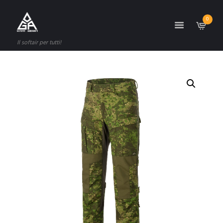
0
Il softair per tutti!