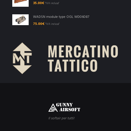
35.00
€
"IVA inclusa"
WADSN module type OGL WD06087
75.00
€
"IVA inclusa"
Il softair per tutti!