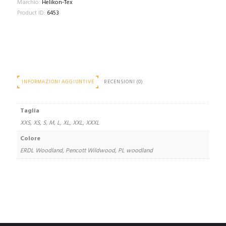
Marchio:
Helikon-Tex
Product ID:
6453
INFORMAZIONI AGGIUNTIVE
RECENSIONI (0)
Taglia
XXS, XS, S, M, L, XL, XXL, XXXL
Colore
ERDL Woodland, Pencott Wildwood, PL woodland