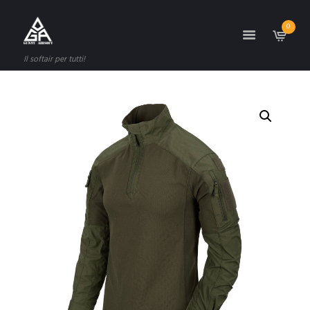
0
Il softair per tutti!