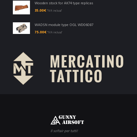
Wooden stock for AK74 type replicas
35.00
€
"IVA inclusa"
WADSN module type OGL WD06087
75.00
€
"IVA inclusa"
Il softair per tutti!