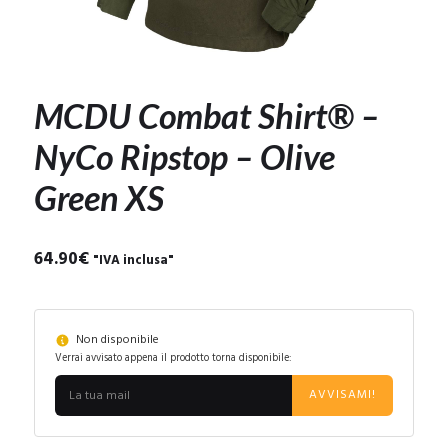
MCDU Combat Shirt® –
NyCo Ripstop – Olive
Green XS
64.90
€
"IVA inclusa"
Non disponibile
Verrai avvisato appena il prodotto torna disponibile:
AVVISAMI!