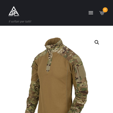
0
Il softair per tutti!