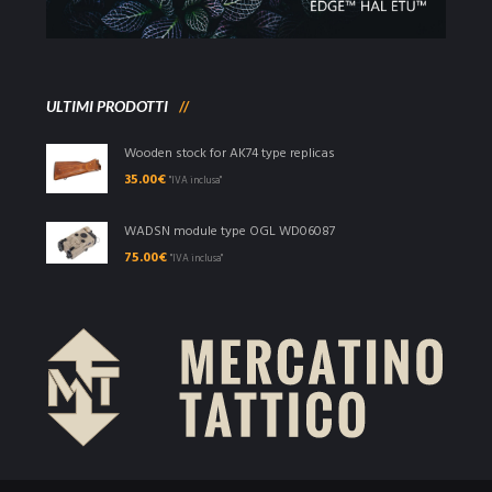
ULTIMI PRODOTTI
Wooden stock for AK74 type replicas
35.00
€
"IVA inclusa"
WADSN module type OGL WD06087
75.00
€
"IVA inclusa"