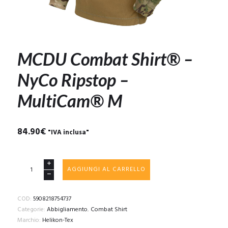
MCDU Combat Shirt® –
NyCo Ripstop –
MultiCam® M
84.90
€
"IVA inclusa"
MCDU
AGGIUNGI AL CARRELLO
Combat
Shirt®
-
COD:
5908218754737
NyCo
Categorie:
Abbigliamento
,
Combat Shirt
Ripstop
Marchio:
Helikon-Tex