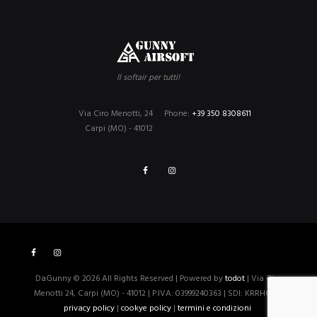
Il softair per tutti!
Via Ciro Menotti, 24
Phone:
+39 350 8308611
Carpi (MO) - 41012
DaGunny © 2026 All Rights Reserved | Powered by
todot
| Via Ciro
Menotti 24, Carpi (MO) - 41012 | P.IVA: 03999240363 | SDI: KRRH6B9 |
privacy policy
|
cookye policy
|
termini e condizioni