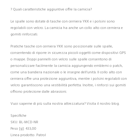
? Quali caratteristiche aggiuntive offre la camicia?
Le spalle sono dotate di tasche con cerniera YKK e i polsini sono
regolabili con velcro. La camicia ha anche un collo alto con cerniera e
gomiti rinforzati.
Pratiche tasche con cerniera YKK sono posizionate sulle spalle,
consentendo di riporre in sicurezza piccoli oggetti come dispositivi GPS
o mappe. Doppi pannelli con velcro sulle spalle consentono di
personalizzare facilmente la camicia aggiungendo emblemi o patch,
come una bandiera nazionale o le insegne dell’unità. Il collo alto con
cerniera offre una protezione aggiuntiva, mentre i polsini regolabili con
velcro garantiscono una vestibilità perfetta. Inoltre, i rinforzi sui gomiti
offrono protezione dalle abrasioni.
Vuoi saperne di più sulla nostra attrezzatura? Visita il nostro blog.
Specifiche
SKU: BL-MCD-NR
Peso [g]: 433,00
Linea prodotto: Patrol