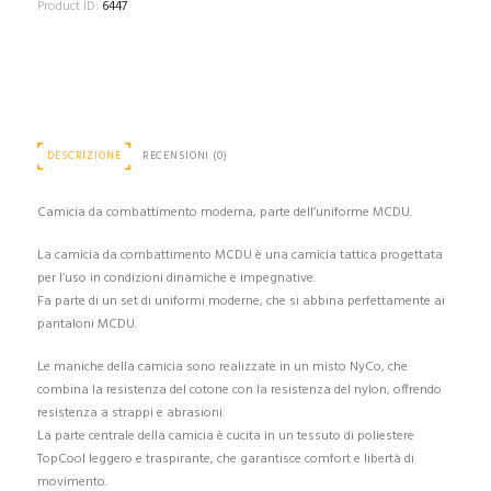
-
Product ID:
6447
MultiCam®
M
quantità
DESCRIZIONE
RECENSIONI (0)
Camicia da combattimento moderna, parte dell’uniforme MCDU.
La camicia da combattimento MCDU è una camicia tattica progettata
per l’uso in condizioni dinamiche e impegnative.
Fa parte di un set di uniformi moderne, che si abbina perfettamente ai
pantaloni MCDU.
Le maniche della camicia sono realizzate in un misto NyCo, che
combina la resistenza del cotone con la resistenza del nylon, offrendo
resistenza a strappi e abrasioni.
La parte centrale della camicia è cucita in un tessuto di poliestere
TopCool leggero e traspirante, che garantisce comfort e libertà di
movimento.