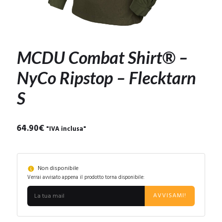
MCDU Combat Shirt® –
NyCo Ripstop – Flecktarn
S
64.90
€
"IVA inclusa"
Non disponibile
Verrai avvisato appena il prodotto torna disponibile:
AVVISAMI!