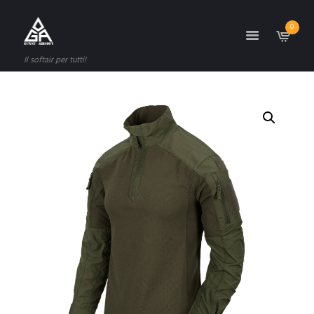
0
Il softair per tutti!