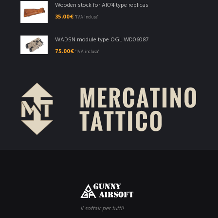
Wooden stock for AK74 type replicas
35.00
€
"IVA inclusa"
WADSN module type OGL WD06087
75.00
€
"IVA inclusa"
Il softair per tutti!