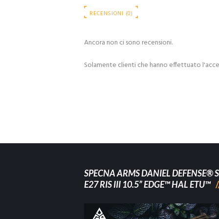
RECENSIONI (0)
Ancora non ci sono recensioni.
Solamente clienti che hanno effettuato l'acc
SPECNA ARMS DANIEL DEFENSE® S
E27 RIS III 10.5” EDGE™ HAL ETU™