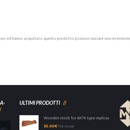
esso ed hanno acquistato questo prodotto possono lasciare una recensione
A-
ULTIMI PRODOTTI
Wooden stock for AK74 type replicas
35.00
€
"IVA inclusa"