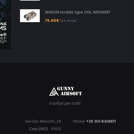
WADSN module type OGL WD06087
75.00
€
"IVA inclusa"
Il softair per tutti!
Via Ciro Menotti, 24
Phone:
+39 350 8308611
Carpi (MO) - 41012