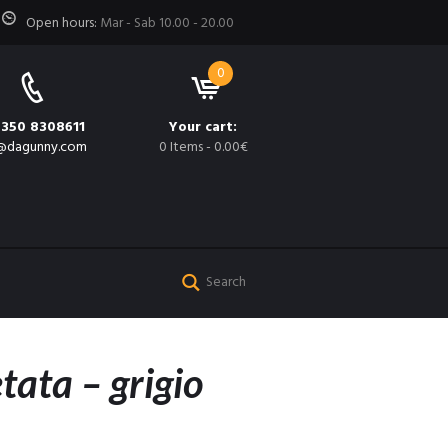
Open hours:
Mar - Sab 10.00 - 20.00
0
 350 8308611
Your cart:
@dagunny.com
0 Items
-
0.00€
tata – grigio