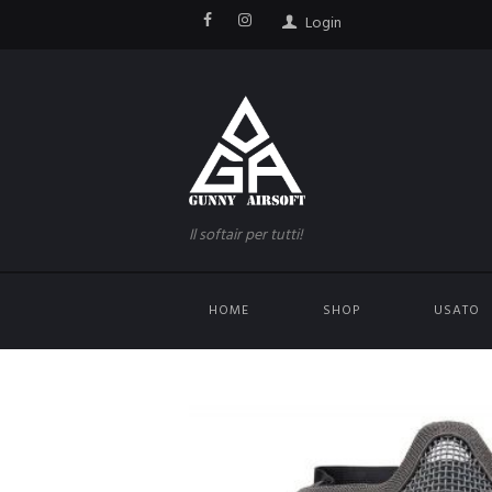
Login
Il softair per tutti!
HOME
SHOP
USATO