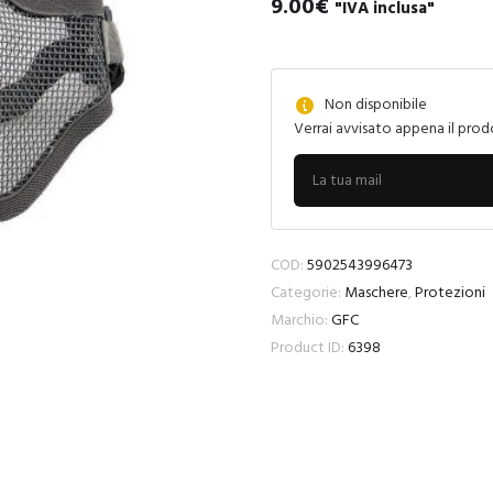
9.00
€
"IVA inclusa"
Non disponibile
Verrai avvisato appena il prod
COD:
5902543996473
Categorie:
Maschere
,
Protezioni
Marchio:
GFC
Product ID:
6398