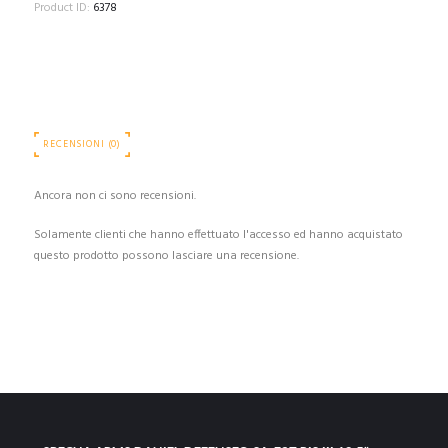
Product ID:
6378
RECENSIONI (0)
Ancora non ci sono recensioni.
Solamente clienti che hanno effettuato l'accesso ed hanno acquistato
questo prodotto possono lasciare una recensione.