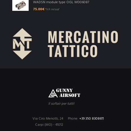
WADSN module type OGL WD06087
75.00
€
"IVA inclusa"
Il softair per tutti!
Via Ciro Menotti, 24
Phone:
+39 350 8308611
Carpi (MO) - 41012