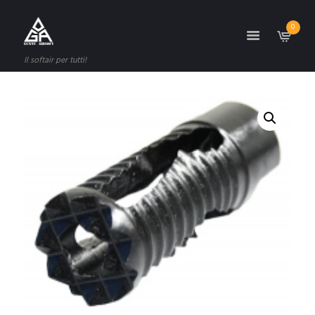
0
Il softair per tutti!