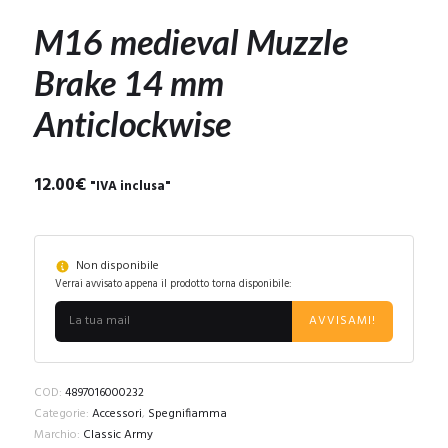
M16 medieval Muzzle
Brake 14 mm
Anticlockwise
12.00
€
"IVA inclusa"
Non disponibile
Verrai avvisato appena il prodotto torna disponibile:
AVVISAMI!
COD:
4897016000232
Categorie:
Accessori
,
Spegnifiamma
Marchio:
Classic Army