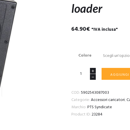
loader
64.90
€
"IVA inclusa"
Colore
M12
AGGIUNGI
Sidewinder
Odin-
COD:
5902543087003
Innovations
Categorie:
Accessori caricatori
,
Ca
PTS
Marchio:
PTS Syndicate
quick-
Product ID:
23284
loader
quantità