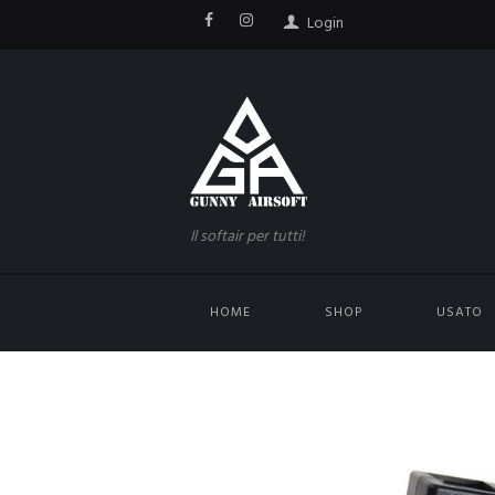
Login
Il softair per tutti!
HOME
SHOP
USATO