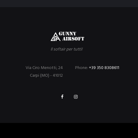
Il softair per tutti!
Via Ciro Menotti, 24
Phone:
+39 350 8308611
Carpi (MO) - 41012