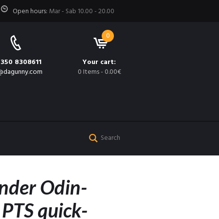
Open hours:
Mar - Sab 10.00 - 20.00
0
 350 8308611
Your cart:
@dagunny.com
0 Items
-
0.00€
nder Odin-
 PTS quick-