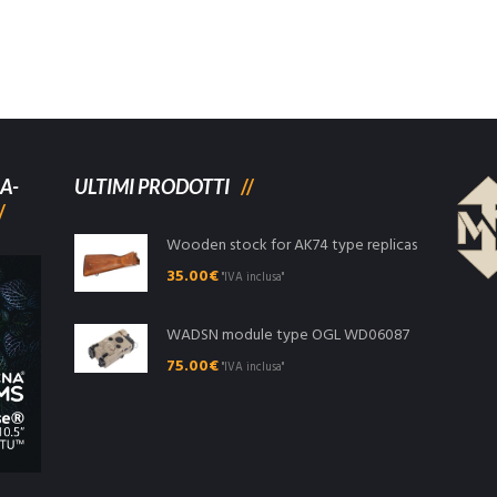
A-
ULTIMI PRODOTTI
Wooden stock for AK74 type replicas
35.00
€
"IVA inclusa"
WADSN module type OGL WD06087
75.00
€
"IVA inclusa"