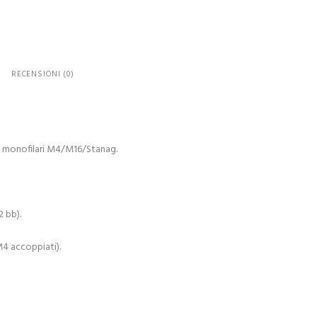
RECENSIONI (0)
ri monofilari M4/M16/Stanag.
2 bb).
M4 accoppiati).