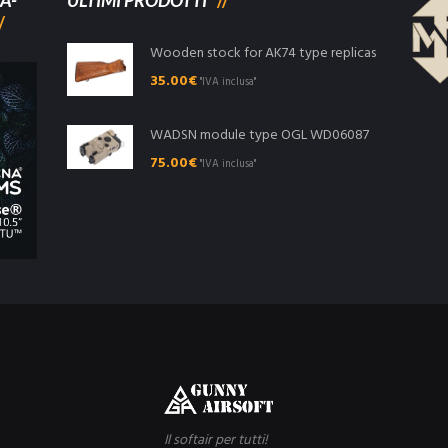
A-
ULTIMI PRODOTTI
Wooden stock for AK74 type replicas
35.00
€
"IVA inclusa"
WADSN module type OGL WD06087
75.00
€
"IVA inclusa"
Il softair per tutti!