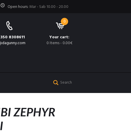
Open hours:
Mar - Sab 10.00 - 20.00
0
 350 8308611
Your cart:
@dagunny.com
0 Items
-
0.00€
BI ZEPHYR
I