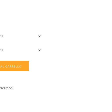
 AL CARRELLO
i/scarponi