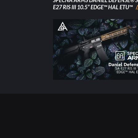
SPECNA ARMS DANIEL DEFENSE® S
E27 RIS III 10.5” EDGE™ HAL ETU™