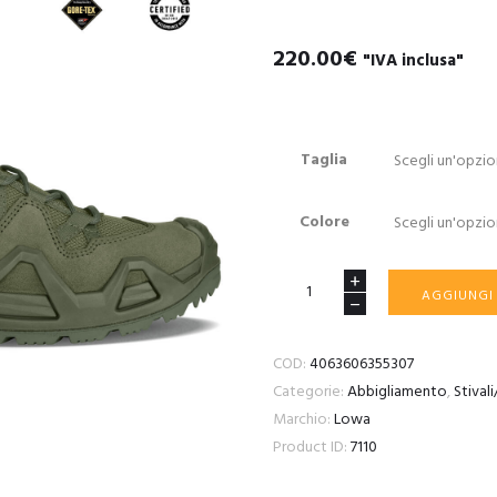
220.00
€
"IVA inclusa"
Taglia
Colore
LOWA
AGGIUNGI
ANFIBI
ZEPHYR
COD:
4063606355307
MK2
Categorie:
Abbigliamento
,
Stival
GTX
Marchio:
Lowa
HI
Product ID:
7110
quantità