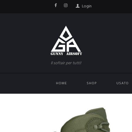
Login
Il softair per tutti!
HOME
SHOP
USATO