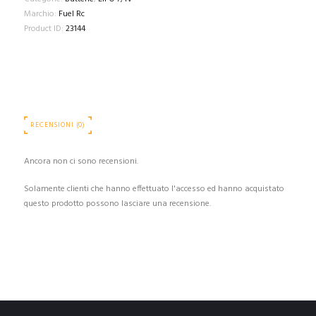
Marchio:
Fuel Rc
Product ID:
23144
RECENSIONI (0)
Ancora non ci sono recensioni.
Solamente clienti che hanno effettuato l'accesso ed hanno acquistato
questo prodotto possono lasciare una recensione.