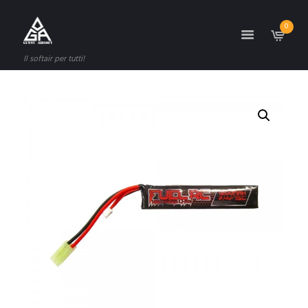
0
Il softair per tutti!