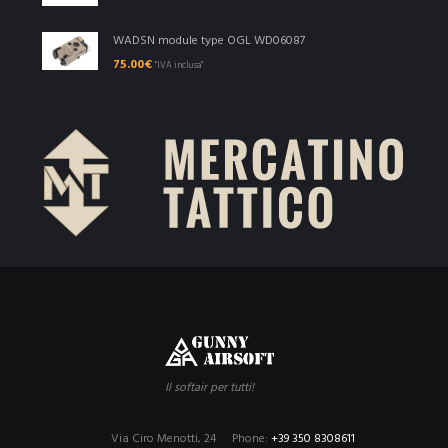
WADSN module type OGL WD06087
75.00
€
"IVA inclusa"
Il softair per tutti!
Via Ciro Menotti, 24
Phone:
+39 350 8308611