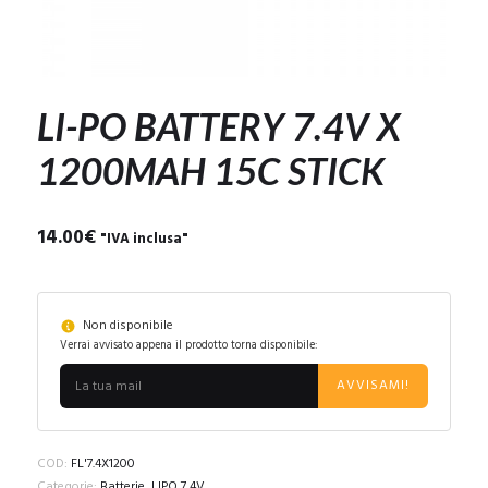
LI-PO BATTERY 7.4V X
1200MAH 15C STICK
14.00
€
"IVA inclusa"
Non disponibile
Verrai avvisato appena il prodotto torna disponibile:
AVVISAMI!
COD:
FL'7.4X1200
Categorie:
Batterie
,
LIPO 7,4V