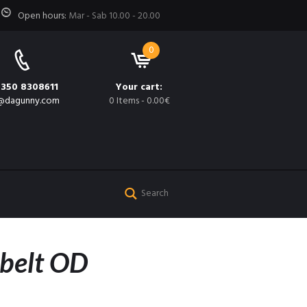
Open hours:
Mar - Sab 10.00 - 20.00
0
 350 8308611
Your cart:
@dagunny.com
0 Items
-
0.00€
 belt OD