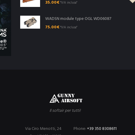
35.00
€
"IVA inclusa"
WADSN module type OGL WD06087
75.00
€
"IVA inclusa"
Il softair per tutti!
Via Ciro Menotti, 24
Phone:
+39 350 8308611