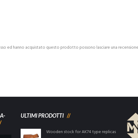
esso ed hanno acquistato questo prodotto possono lasciare una recensione
A-
ULTIMI PRODOTTI
Wooden stock for AK74 type replicas