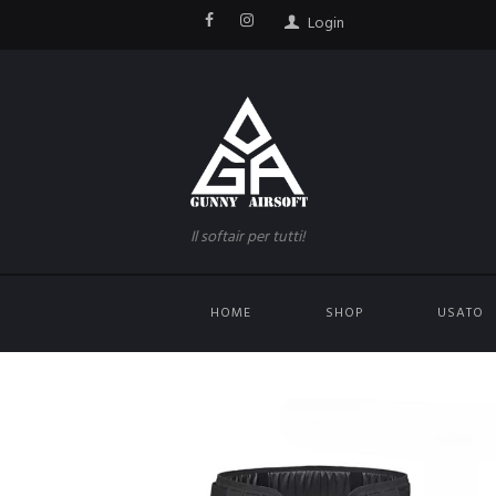
Login
Il softair per tutti!
HOME
SHOP
USATO