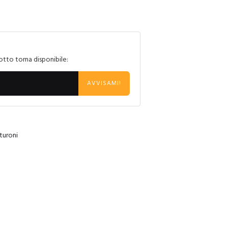
otto torna disponibile:
AVVISAMI!
turoni