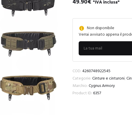
49.90
€
"IVA inclusa"
Non disponibile
Verrai avvisato appena il prod
COD:
4260748922545
Categorie:
Cinture e cinturoni
,
Cin
Marchio:
Cygnus Armory
Product ID:
6357