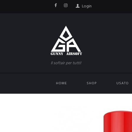
Login
Il softair per tutti!
HOME
SHOP
USATO