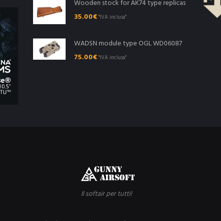
Wooden stock for AK74 type replicas
35.00
€
"IVA inclusa"
WADSN module type OGL WD06087
75.00
€
"IVA inclusa"
Il softair per tutti!