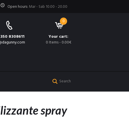
Open hours:
Mar - Sab 10.00 - 20.00
0
 350 8308611
Your cart:
@dagunny.com
0 Items
-
0.00€
izzante spray