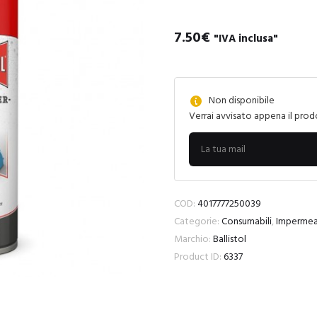
7.50
€
"IVA inclusa"
Non disponibile
Verrai avvisato appena il prod
COD:
4017777250039
Categorie:
Consumabili
,
Impermeab
Marchio:
Ballistol
Product ID:
6337