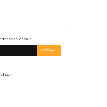
otto torna disponibile:
AVVISAMI!
ilizzanti