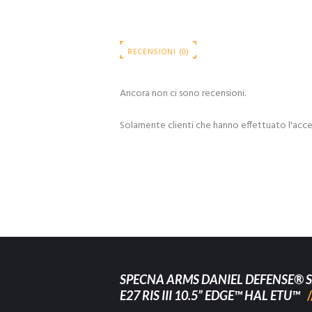
RECENSIONI (0)
Ancora non ci sono recensioni.
Solamente clienti che hanno effettuato l'acc
SPECNA ARMS DANIEL DEFENSE® S
E27 RIS III 10.5” EDGE™ HAL ETU™