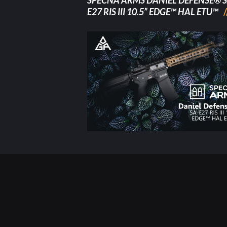
SPECNA ARMS DANIEL DEFENSE® S
E27 RIS III 10.5” EDGE™ HAL ETU™