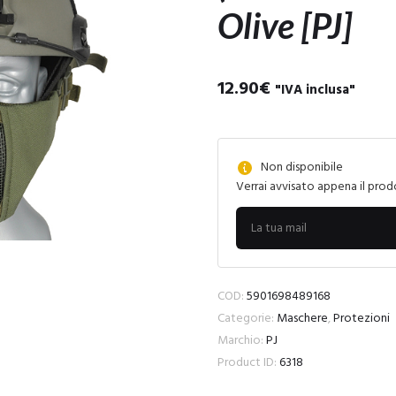
Olive [PJ]
12.90
€
"IVA inclusa"
Non disponibile
Verrai avvisato appena il prod
COD:
5901698489168
Categorie:
Maschere
,
Protezioni
Marchio:
PJ
Product ID:
6318