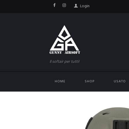
Login
Il softair per tutti!
HOME
SHOP
USATO