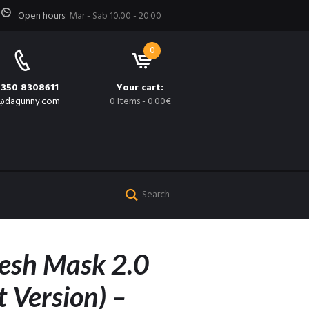
Open hours:
Mar - Sab 10.00 - 20.00
0
 350 8308611
Your cart:
@dagunny.com
0 Items
-
0.00€
esh Mask 2.0
 Version) –