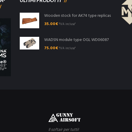
A-
ULTIMI PRODOTTI
Wooden stock for AK74 type replicas
35.00
€
"IVA inclusa"
WADSN module type OGL WD06087
75.00
€
"IVA inclusa"
Il softair per tutti!