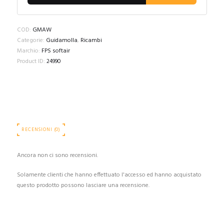
COD:
GMAW
Categorie:
Guidamolla
,
Ricambi
Marchio:
FPS softair
Product ID:
24990
RECENSIONI (0)
Ancora non ci sono recensioni.
Solamente clienti che hanno effettuato l'accesso ed hanno acquistato
questo prodotto possono lasciare una recensione.