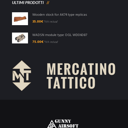
ULTIMI PRODOTTI
Wooden stock for AK74 type replicas
35.00
€
"IVA inclusa"
WADSN module type OGL WD06087
75.00
€
"IVA inclusa"