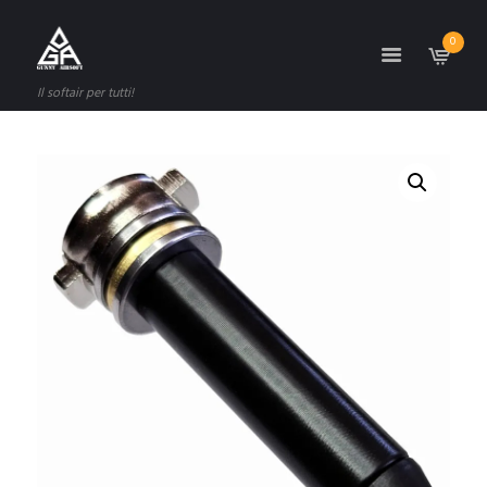
0
Il softair per tutti!