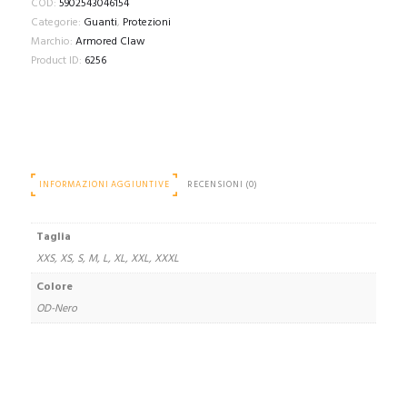
COD:
5902543046154
quantità
Categorie:
Guanti
,
Protezioni
Marchio:
Armored Claw
Product ID:
6256
INFORMAZIONI AGGIUNTIVE
RECENSIONI (0)
Taglia
XXS, XS, S, M, L, XL, XXL, XXXL
Colore
OD-Nero