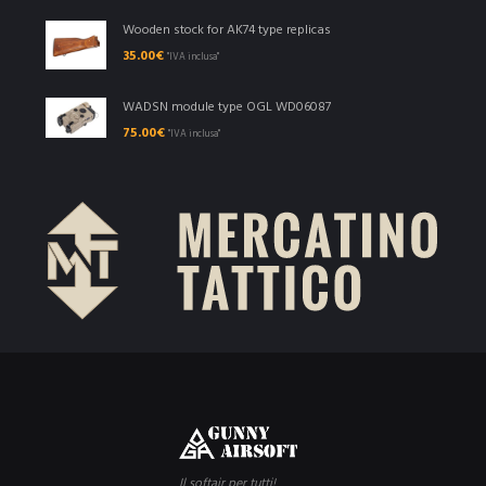
Wooden stock for AK74 type replicas
35.00
€
"IVA inclusa"
WADSN module type OGL WD06087
75.00
€
"IVA inclusa"
Il softair per tutti!