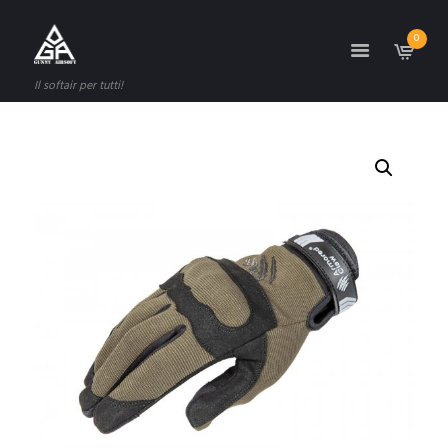
0
Il softair per tutti!