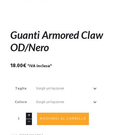
Guanti Armored Claw
OD/Nero
18.00
€
"IVA inclusa"
Taglia
Colore
Guanti
AGGIUNGI AL CARRELLO
Armored
Claw
OD/Nero