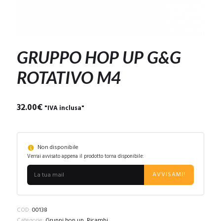
GRUPPO HOP UP G&G
ROTATIVO M4
32.00
€
"IVA inclusa"
Non disponibile
Verrai avvisato appena il prodotto torna disponibile:
AVVISAMI!
COD:
00138
Categorie:
Gruppi hop up
,
Ricambi