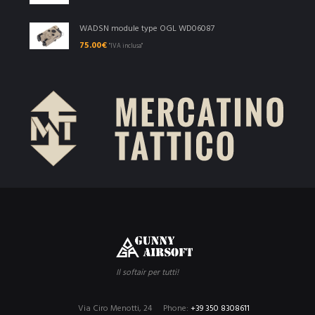
WADSN module type OGL WD06087
75.00
€
"IVA inclusa"
Il softair per tutti!
Via Ciro Menotti, 24
Phone:
+39 350 8308611