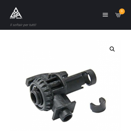
0
Il softair per tutti!