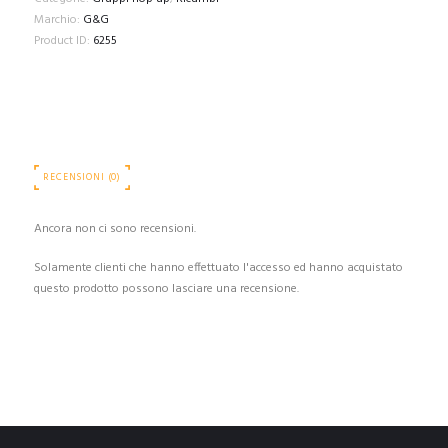
Marchio:
G&G
Product ID:
6255
RECENSIONI (0)
Ancora non ci sono recensioni.
Solamente clienti che hanno effettuato l'accesso ed hanno acquistato
questo prodotto possono lasciare una recensione.