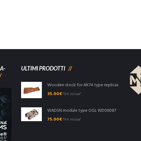
A-
ULTIMI PRODOTTI
Wooden stock for AK74 type replicas
35.00
€
"IVA inclusa"
WADSN module type OGL WD06087
75.00
€
"IVA inclusa"