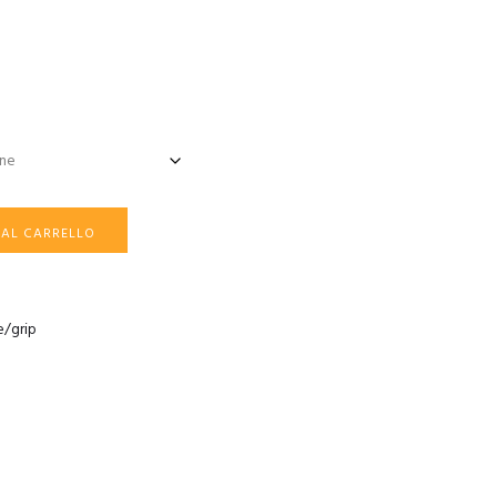
 AL CARRELLO
e/grip