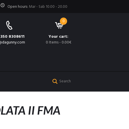
Open hours:
Mar - Sab 10.00 - 20.00
0
 350 8308611
Your cart:
@dagunny.com
0 Items
-
0.00€
LATA II FMA