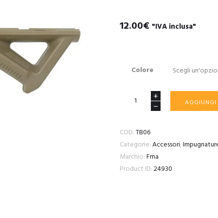
12.00
€
"IVA inclusa"
Colore
GRIP
AGGIUNGI
ANGOLATA
II
COD:
TB06
FMA
Categorie:
Accessori
,
Impugnatur
FFG
Marchio:
Fma
quantità
Product ID:
24930