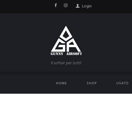
Login
Il softair per tutti!
HOME
SHOP
USATO