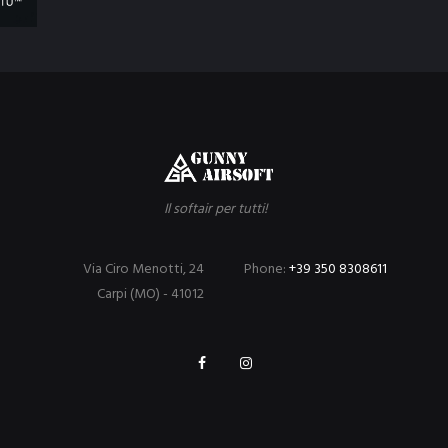
Il softair per tutti!
Via Ciro Menotti, 24
Phone:
+39 350 8308611
Carpi (MO) - 41012