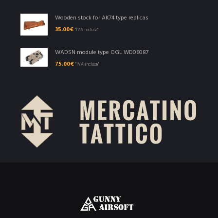
Wooden stock for AK74 type replicas
35.00
€
"IVA inclusa"
WADSN module type OGL WD06087
75.00
€
"IVA inclusa"