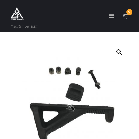
0
Il softair per tutti!