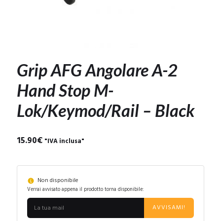
Grip AFG Angolare A-2
Hand Stop M-
Lok/Keymod/Rail – Black
15.90
€
"IVA inclusa"
Non disponibile
Verrai avvisato appena il prodotto torna disponibile:
AVVISAMI!