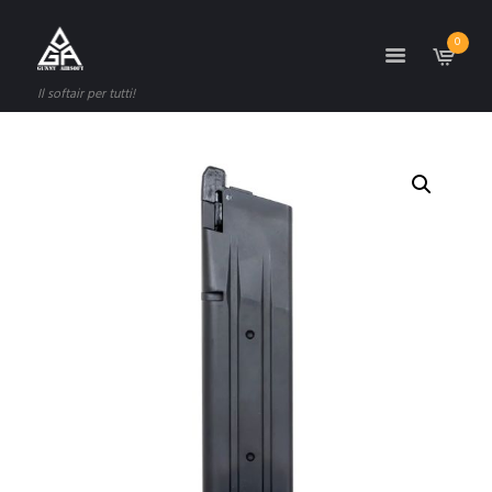
0
Il softair per tutti!