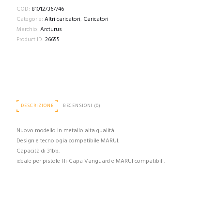
COD:
810127367746
Categorie:
Altri caricatori
,
Caricatori
Marchio:
Arcturus
Product ID:
26655
DESCRIZIONE
RECENSIONI (0)
Nuovo modello in metallo alta qualità.
Design e tecnologia compatibile MARUI.
Capacità di 31bb.
ideale per pistole Hi-Capa Vanguard e MARUI compatibili.