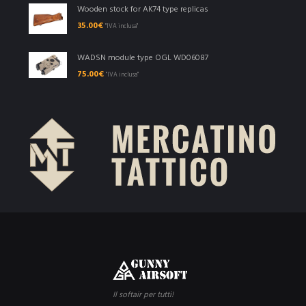
Wooden stock for AK74 type replicas
35.00
€
"IVA inclusa"
WADSN module type OGL WD06087
75.00
€
"IVA inclusa"
Il softair per tutti!