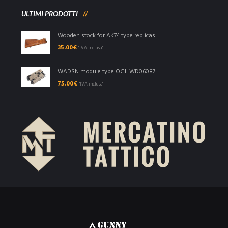
ULTIMI PRODOTTI
Wooden stock for AK74 type replicas
35.00
€
"IVA inclusa"
WADSN module type OGL WD06087
75.00
€
"IVA inclusa"