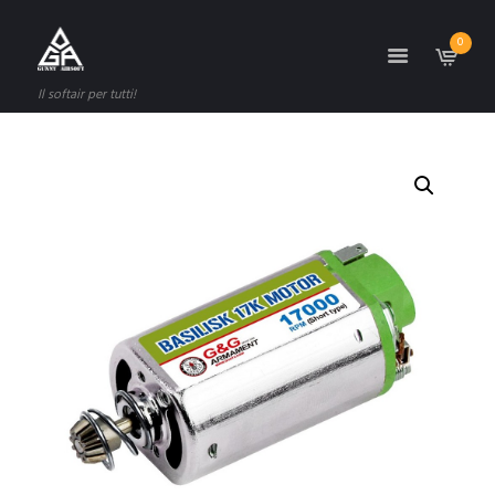
0
Il softair per tutti!