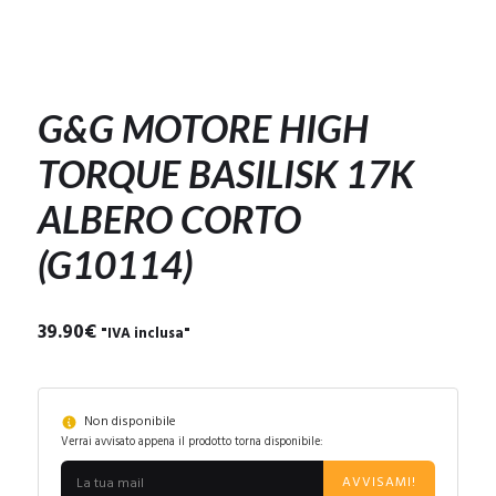
G&G MOTORE HIGH
TORQUE BASILISK 17K
ALBERO CORTO
(G10114)
39.90
€
"IVA inclusa"
Non disponibile
Verrai avvisato appena il prodotto torna disponibile:
AVVISAMI!