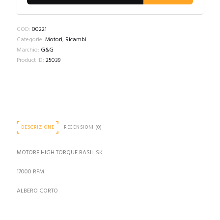
COD:
00221
Categorie:
Motori
,
Ricambi
Marchio:
G&G
Product ID:
25039
DESCRIZIONE
RECENSIONI (0)
MOTORE HIGH TORQUE BASILISK
17000 RPM
ALBERO CORTO