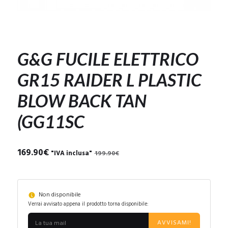
G&G FUCILE ELETTRICO
GR15 RAIDER L PLASTIC
BLOW BACK TAN
(GG11SC
Il
Il
169.90
€
"IVA inclusa"
199.90
€
prezzo
prezzo
originale
attuale
era:
è:
199.90€.
169.90€.
Non disponibile
Verrai avvisato appena il prodotto torna disponibile:
AVVISAMI!