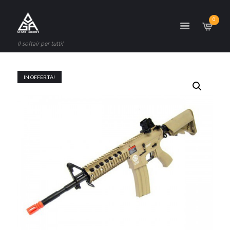
0
Il softair per tutti!
IN OFFERTA!