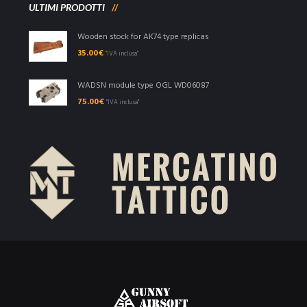
ULTIMI PRODOTTI
Wooden stock for AK74 type replicas
35.00
€
"IVA inclusa"
WADSN module type OGL WD06087
75.00
€
"IVA inclusa"