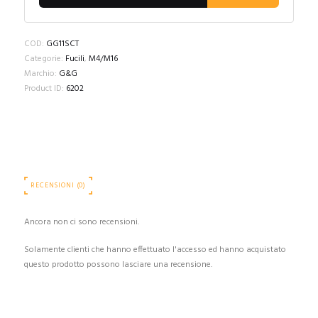
COD:
GG11SCT
Categorie:
Fucili
,
M4/M16
Marchio:
G&G
Product ID:
6202
RECENSIONI (0)
Ancora non ci sono recensioni.
Solamente clienti che hanno effettuato l'accesso ed hanno acquistato
questo prodotto possono lasciare una recensione.