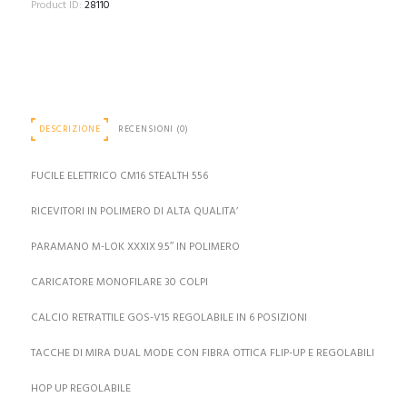
NERO
Product ID:
28110
(GG-
556STEALTH)
quantità
DESCRIZIONE
RECENSIONI (0)
FUCILE ELETTRICO CM16 STEALTH 556
RICEVITORI IN POLIMERO DI ALTA QUALITA’
PARAMANO M-LOK XXXIX 9.5″ IN POLIMERO
CARICATORE MONOFILARE 30 COLPI
CALCIO RETRATTILE GOS-V15 REGOLABILE IN 6 POSIZIONI
TACCHE DI MIRA DUAL MODE CON FIBRA OTTICA FLIP-UP E REGOLABILI
HOP UP REGOLABILE