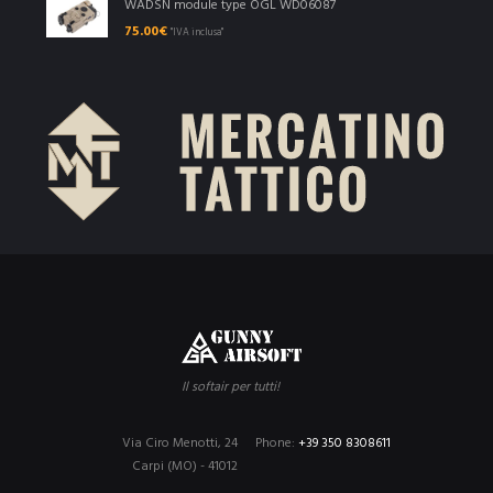
WADSN module type OGL WD06087
75.00
€
"IVA inclusa"
Il softair per tutti!
Via Ciro Menotti, 24
Phone:
+39 350 8308611
Carpi (MO) - 41012