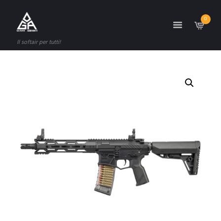
0
Il softair per tutti!