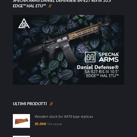
SPECNA ARMS DANIEL DEFENSE® SA-E27 RIS III 10.5”
EDGE™ HAL ETU™
ULTIMI PRODOTTI
Wooden stock for AK74 type replicas
35.00
€
"IVA inclusa"