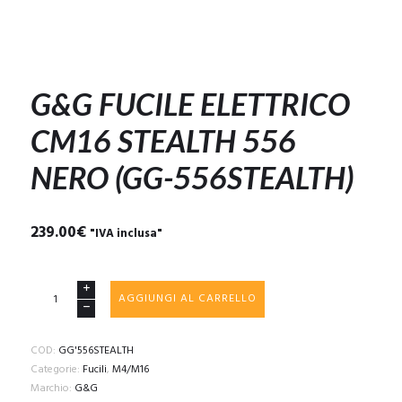
G&G FUCILE ELETTRICO
CM16 STEALTH 556
NERO (GG-556STEALTH)
239.00
€
"IVA inclusa"
G&G
AGGIUNGI AL CARRELLO
FUCILE
ELETTRICO
CM16
COD:
GG'556STEALTH
STEALTH
Categorie:
Fucili
,
M4/M16
556
Marchio:
G&G