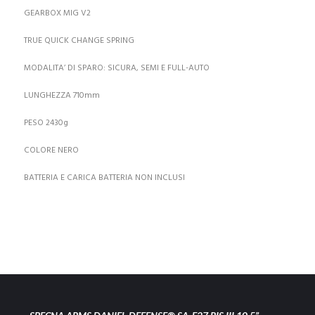
GEARBOX MIG V2
TRUE QUICK CHANGE SPRING
MODALITA’ DI SPARO: SICURA, SEMI E FULL-AUTO
LUNGHEZZA 710mm
PESO 2430g
COLORE NERO
BATTERIA E CARICA BATTERIA NON INCLUSI