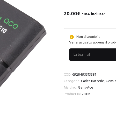
20.00
€
"IVA inclusa"
Non disponibile
Verrai avvisato appena il prod
COD:
6928493313381
Categorie:
Carica Batterie
,
Gens-
Marchio:
Gens-Ace
Product ID:
28116