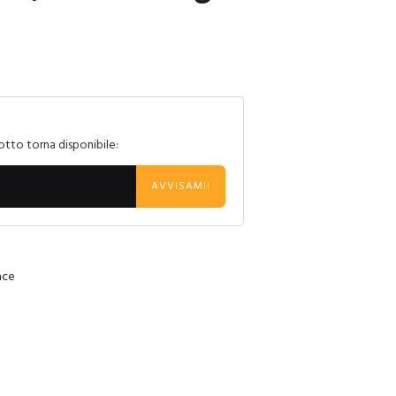
otto torna disponibile:
AVVISAMI!
ace