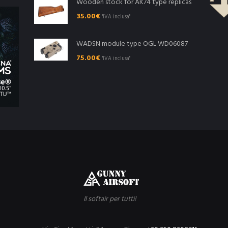
Wooden stock for AK74 type replicas
35.00
€
"IVA inclusa"
WADSN module type OGL WD06087
75.00
€
"IVA inclusa"
Il softair per tutti!