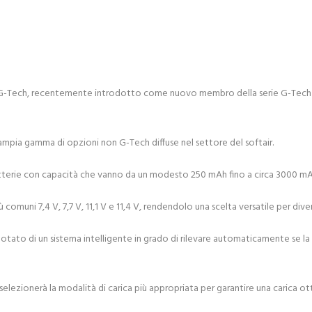
S10 G-Tech, recentemente introdotto come nuovo membro della serie G-Tech
ampia gamma di opzioni non G-Tech diffuse nel settore del softair.
atterie con capacità che vanno da un modesto 250 mAh fino a circa 3000 mA
 comuni 7,4 V, 7,7 V, 11,1 V e 11,4 V, rendendolo una scelta versatile per divers
tato di un sistema intelligente in grado di rilevare automaticamente se la
 selezionerà la modalità di carica più appropriata per garantire una carica ot