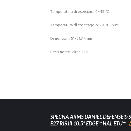
Temperatura di esercizio: 0~45 °C
Temperatura di stoccaggio: -20°C~60°C
Dimensioni: 51x51x14 mm
Peso netto: circa 23 g
SPECNA ARMS DANIEL DEFENSE® S
E27 RIS III 10.5” EDGE™ HAL ETU™