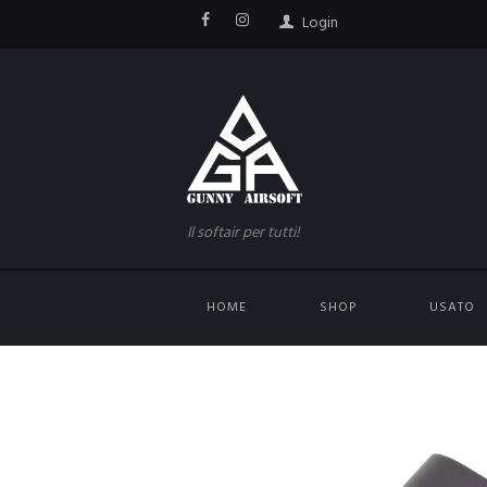
Login
Il softair per tutti!
HOME
SHOP
USATO