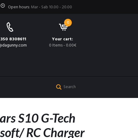
Open hours:
Mar - Sab 10.00 - 20.00
0
 350 8308611
Your cart:
@dagunny.com
0 Items
-
0.00€
ars S10 G-Tech
rsoft/ RC Charger