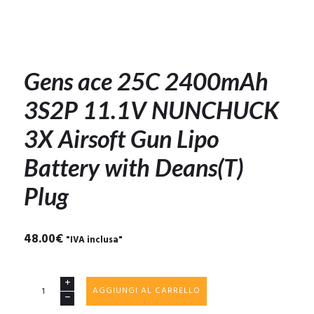
Gens ace 25C 2400mAh
3S2P 11.1V NUNCHUCK
3X Airsoft Gun Lipo
Battery with Deans(T)
Plug
48.00
€
"IVA inclusa"
Gens
AGGIUNGI AL CARRELLO
ace
25C