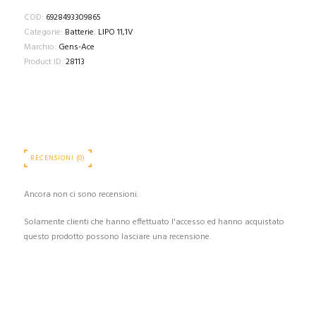
2400mAh
COD:
6928493309865
3S2P
Categorie:
Batterie
,
LIPO 11,1V
11.1V
Marchio:
Gens-Ace
NUNCHUCK
Product ID:
28113
3X
Airsoft
Gun
Lipo
Battery
with
RECENSIONI (0)
Deans(T)
Plug
quantità
Ancora non ci sono recensioni.
Solamente clienti che hanno effettuato l'accesso ed hanno acquistato
questo prodotto possono lasciare una recensione.