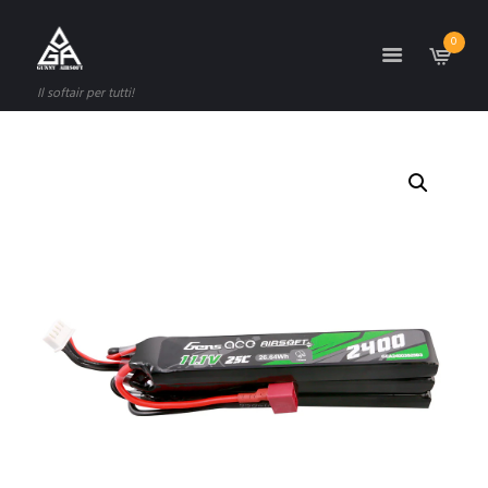
0
Il softair per tutti!