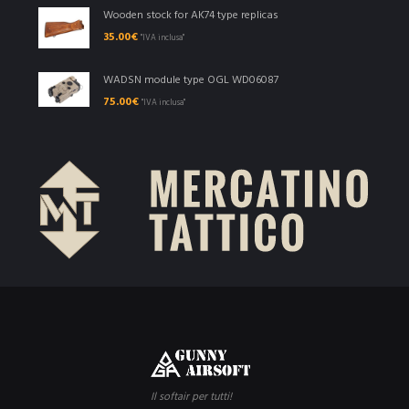
Wooden stock for AK74 type replicas
35.00
€
"IVA inclusa"
WADSN module type OGL WD06087
75.00
€
"IVA inclusa"
Il softair per tutti!