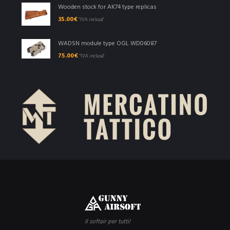
Wooden stock for AK74 type replicas
35.00
€
"IVA inclusa"
WADSN module type OGL WD06087
75.00
€
"IVA inclusa"
Il softair per tutti!