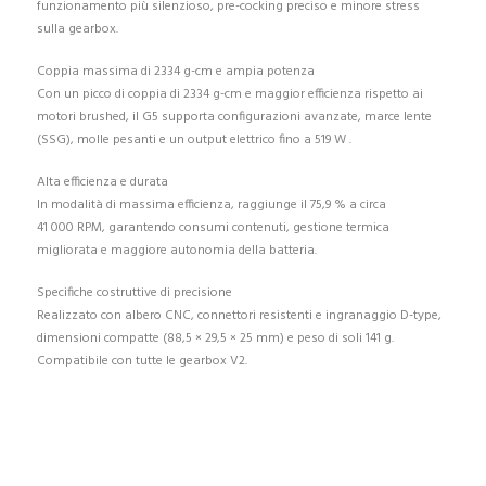
funzionamento più silenzioso, pre-cocking preciso e minore stress
sulla gearbox.
Coppia massima di 2334 g-cm e ampia potenza
Con un picco di coppia di 2334 g-cm e maggior efficienza rispetto ai
motori brushed, il G5 supporta configurazioni avanzate, marce lente
(SSG), molle pesanti e un output elettrico fino a 519 W .
Alta efficienza e durata
In modalità di massima efficienza, raggiunge il 75,9 % a circa
41 000 RPM, garantendo consumi contenuti, gestione termica
migliorata e maggiore autonomia della batteria.
Specifiche costruttive di precisione
Realizzato con albero CNC, connettori resistenti e ingranaggio D-type,
dimensioni compatte (88,5 × 29,5 × 25 mm) e peso di soli 141 g.
Compatibile con tutte le gearbox V2.