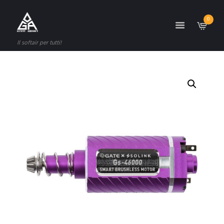
0
Il softair per tutti!