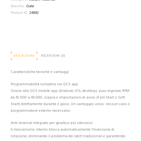
Marchio:
Gate
Product ID:
24892
DESCRIZIONE
RECENSIONI (0)
Caratteristiche tecniche e vantaggi
Programmabilità completa via GCS app
Grazie alla GCS mobile app (Android, iOS, desktop), puoi regolare RPM
da 10 000 a 46 000, coppia e impostazioni di avvio (Fast Start o Soft
Start) direttamente durante il gioco. Un vantaggio unico: nessun cavo o
programmatore esterno necessario.
Anti-reversal integrato per gearbox più silenziosi
Il meccanismo interno blocca automaticamente l’inversione di
rotazione, eliminando il problema dei latch tradizionali e garantendo