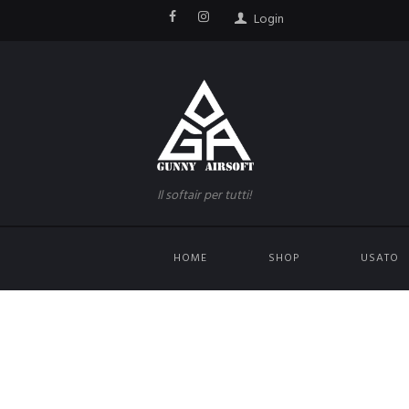
Login
Il softair per tutti!
HOME
SHOP
USATO