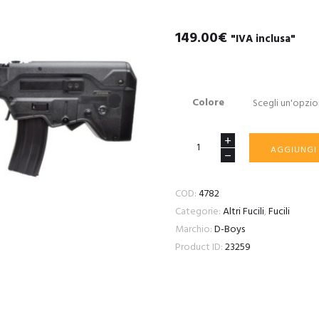
149.00
€
"IVA inclusa"
Colore
FUCILE
AGGIUNGI
ELETTRICO
SOFTAIR
COD:
4782
T21
Categorie:
Altri Fucili
,
Fucili
NERO
Marchio:
D-Boys
quantità
Product ID:
23259