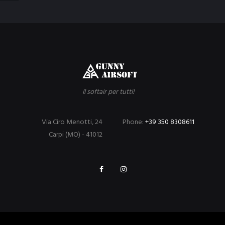
Il softair per tutti!
Via Ciro Menotti, 24
Phone:
+39 350 8308611
Carpi (MO) - 41012