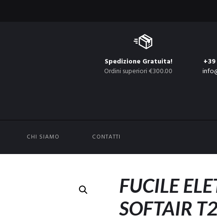
Spedizione Gratuita!
+39
Ordini superiori €300.00
info
CHI SIAMO
CONTATTI
FUCILE EL
SOFTAIR T