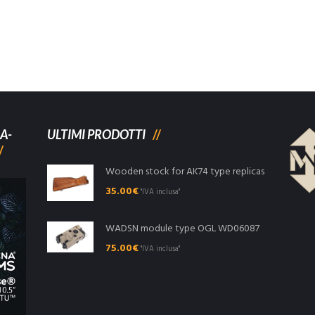
A-
ULTIMI PRODOTTI
Wooden stock for AK74 type replicas
35.00
€
"IVA inclusa"
WADSN module type OGL WD06087
75.00
€
"IVA inclusa"