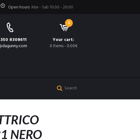
Open hours:
Mar - Sab 10.00 - 20.00
0
 350 8308611
Your cart:
@dagunny.com
0 Items
-
0.00€
ETTRICO
21 NERO