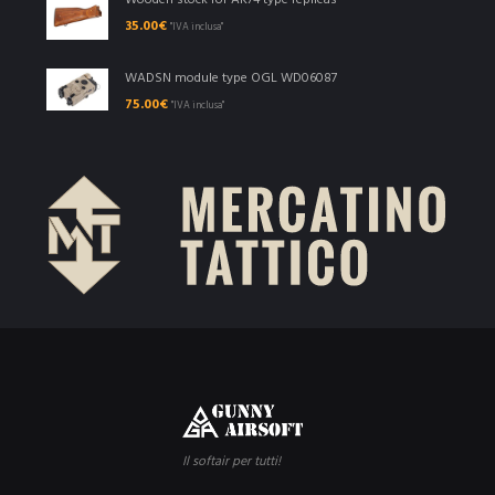
Wooden stock for AK74 type replicas
35.00
€
"IVA inclusa"
WADSN module type OGL WD06087
75.00
€
"IVA inclusa"
Il softair per tutti!