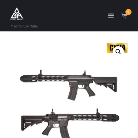
0
Il softair per tutti!