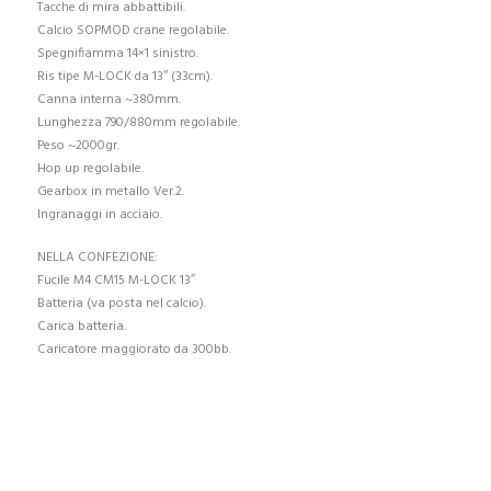
Tacche di mira abbattibili.
Calcio SOPMOD crane regolabile.
Spegnifiamma 14×1 sinistro.
Ris tipe M-LOCK da 13″ (33cm).
Canna interna ~380mm.
Lunghezza 790/880mm regolabile.
Peso ~2000gr.
Hop up regolabile.
Gearbox in metallo Ver.2.
Ingranaggi in acciaio.
NELLA CONFEZIONE:
Fucile M4 CM15 M-LOCK 13″
Batteria (va posta nel calcio).
Carica batteria.
Caricatore maggiorato da 300bb.