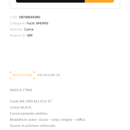
COD:
5901698443993
Categorie:
Fucili
,
M4/M16
Marchio:
Cyma
Product ID:
6191
DESCRIZIONE
RECENSIONI (0)
MARCA CYMA
Fucile M4 CM15 M-LOCK 13″.
Colore BLACK.
Funzionamento elettrico.
Modalità di sparo: sicura – colpo singolo – raffica.
Guscio in polimero rinforzato.