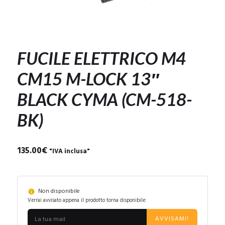
FUCILE ELETTRICO M4
CM15 M-LOCK 13″
BLACK CYMA (CM-518-
BK)
135.00
€
"IVA inclusa"
Non disponibile
Verrai avvisato appena il prodotto torna disponibile:
AVVISAMI!