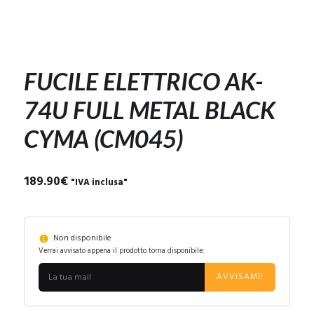
FUCILE ELETTRICO AK-
74U FULL METAL BLACK
CYMA (CM045)
189.90
€
"IVA inclusa"
Non disponibile
Verrai avvisato appena il prodotto torna disponibile:
AVVISAMI!