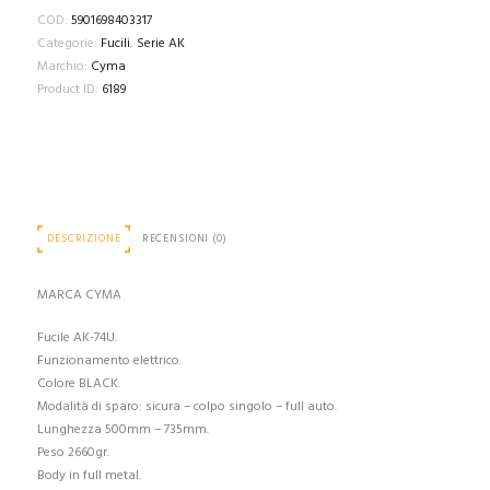
COD:
5901698403317
Categorie:
Fucili
,
Serie AK
Marchio:
Cyma
Product ID:
6189
DESCRIZIONE
RECENSIONI (0)
MARCA CYMA
Fucile AK-74U.
Funzionamento elettrico.
Colore BLACK.
Modalità di sparo: sicura – colpo singolo – full auto.
Lunghezza 500mm – 735mm.
Peso 2660gr.
Body in full metal.