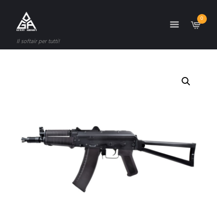
0
Il softair per tutti!