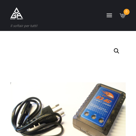
0
Il softair per tutti!