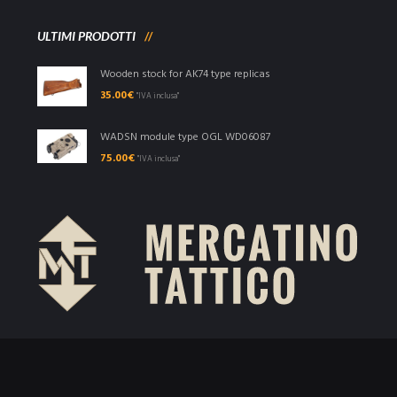
ULTIMI PRODOTTI
Wooden stock for AK74 type replicas
35.00
€
"IVA inclusa"
WADSN module type OGL WD06087
75.00
€
"IVA inclusa"