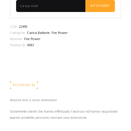
AVVISAMI!
COD:
22410
Categorie:
Carica Batterie
,
Fire Power
Marchio:
Fire Power
Product ID:
6183
RECENSIONI (0)
Ancora non ci sono recensioni.
Solamente clienti che hanno effettuato l'accesso ed hanno acquistato
questo prodotto possono lasciare una recensione.