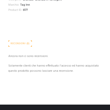
Marchio:
Tag Inn
Product ID:
6177
RECENSIONI (0)
Ancora non ci sono recensioni.
Solamente clienti che hanno effettuato l'accesso ed hanno acquistato
questo prodotto possono lasciare una recensione.