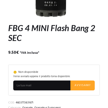
FBG 4 MINI Flash Bang 2
SEC
9.50
€
"IVA inclusa"
Non disponibile
Verrai avvisato appena il prodotto torna disponibile:
AVVISAMI!
COD:
4603773831671
Categorie:
Granate
,
Granate e Fumogeni