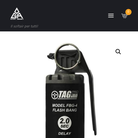
0
Il softair per tutti!