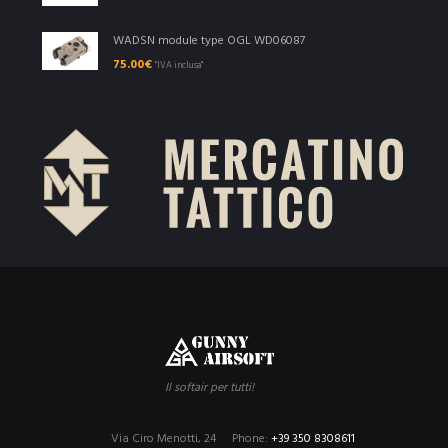
WADSN module type OGL WD06087
75.00
€
"IVA inclusa"
Il softair per tutti!
Via Ciro Menotti, 24
Phone:
+39 350 8308611