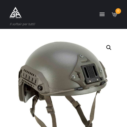
0
Il softair per tutti!