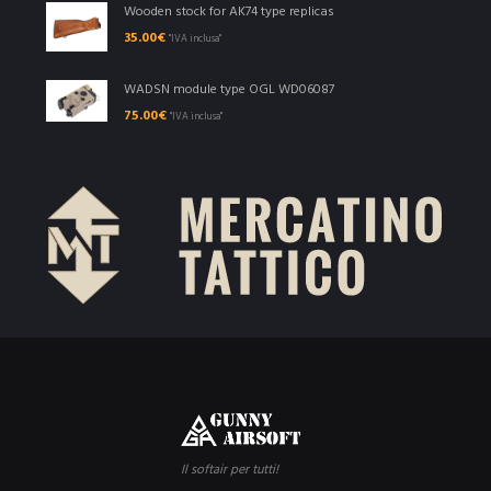
Wooden stock for AK74 type replicas
35.00
€
"IVA inclusa"
WADSN module type OGL WD06087
75.00
€
"IVA inclusa"
Il softair per tutti!