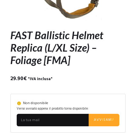
FAST Ballistic Helmet
Replica (L/XL Size) –
Foliage [FMA]
29.90
€
"IVA inclusa"
Non disponibile
Verrai avvisato appena il prodotto torna disponibile:
AVVISAMI!