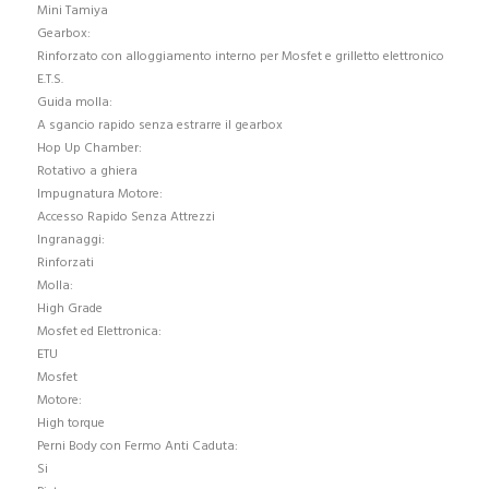
Mini Tamiya
Gearbox:
Rinforzato con alloggiamento interno per Mosfet e grilletto elettronico
E.T.S.
Guida molla:
A sgancio rapido senza estrarre il gearbox
Hop Up Chamber:
Rotativo a ghiera
Impugnatura Motore:
Accesso Rapido Senza Attrezzi
Ingranaggi:
Rinforzati
Molla:
High Grade
Mosfet ed Elettronica:
ETU
Mosfet
Motore:
High torque
Perni Body con Fermo Anti Caduta:
Si