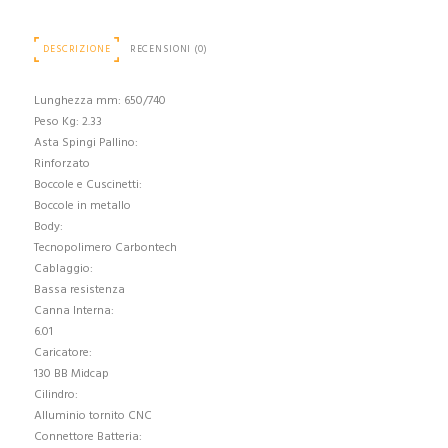
DESCRIZIONE
RECENSIONI (0)
Lunghezza mm: 650/740
Peso Kg: 2.33
Asta Spingi Pallino:
Rinforzato
Boccole e Cuscinetti:
Boccole in metallo
Body:
Tecnopolimero Carbontech
Cablaggio:
Bassa resistenza
Canna Interna:
6.01
Caricatore:
130 BB Midcap
Cilindro:
Alluminio tornito CNC
Connettore Batteria: