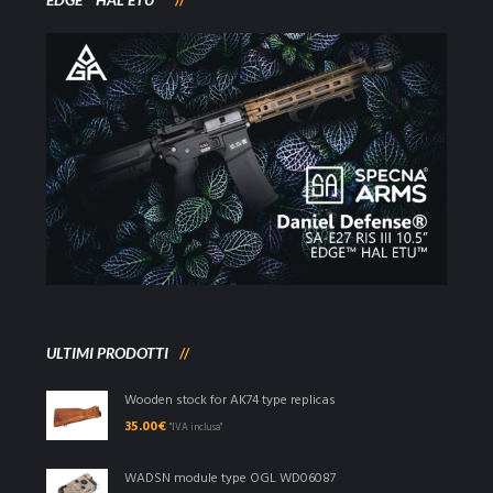
ULTIMI PRODOTTI
Wooden stock for AK74 type replicas
35.00
€
"IVA inclusa"
WADSN module type OGL WD06087