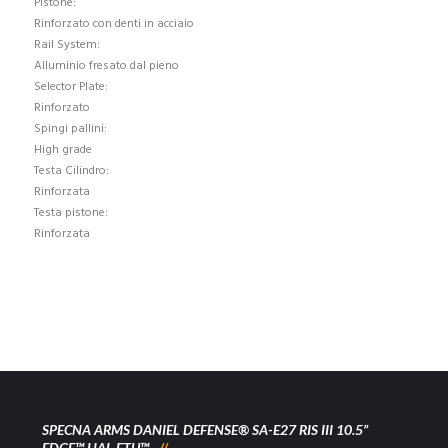
Pistone:
Rinforzato con denti in acciaio
Rail System:
Alluminio fresato dal pieno
Selector Plate:
Rinforzato
Spingi pallini:
High grade
Testa Cilindro:
Rinforzata
Testa pistone:
Rinforzata
SPECNA ARMS DANIEL DEFENSE® SA-E27 RIS III 10.5”
EDGE™ HAL ETU™