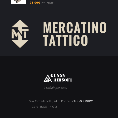
75.00
€
"IVA inclusa"
Il softair per tutti!
Via Ciro Menotti, 24
Phone:
+39 350 8308611
Carpi (MO) - 41012