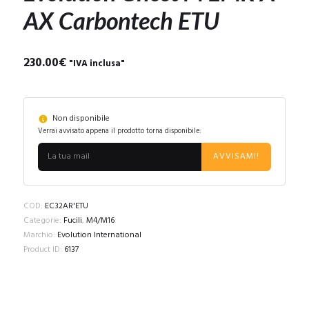
AX Carbontech ETU
230.00
€
"IVA inclusa"
Non disponibile
Verrai avvisato appena il prodotto torna disponibile:
AVVISAMI!
COD:
EC32AR'ETU
Categorie:
Fucili
,
M4/M16
Marchio:
Evolution International
Product ID:
6137