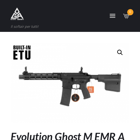
0
Il softair per tutti!
Evolution Ghost M EMR A